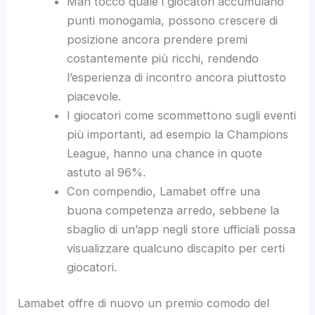
Man tocco quale i giocatori accumulano
punti monogamia, possono crescere di
posizione ancora prendere premi
costantemente più ricchi, rendendo
l’esperienza di incontro ancora piuttosto
piacevole.
I giocatori come scommettono sugli eventi
più importanti, ad esempio la Champions
League, hanno una chance in quote
astuto al 96%.
Con compendio, Lamabet offre una
buona competenza arredo, sebbene la
sbaglio di un’app negli store ufficiali possa
visualizzare qualcuno discapito per certi
giocatori.
Lamabet offre di nuovo un premio comodo del