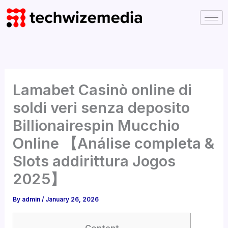
Skip
to
content
Lamabet Casinò online di
soldi veri senza deposito
Billionairespin Mucchio
Online 【Análise completa &
Slots addirittura Jogos
2025】
By
admin
/
January 26, 2026
Content