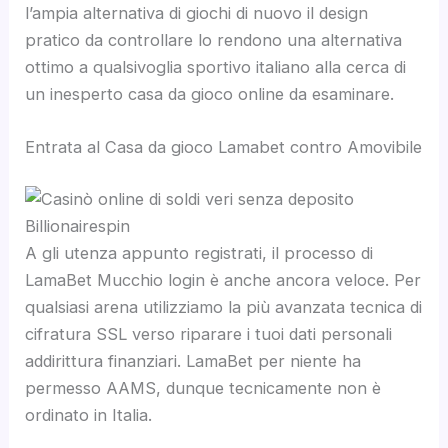
l’ampia alternativa di giochi di nuovo il design
pratico da controllare lo rendono una alternativa
ottimo a qualsivoglia sportivo italiano alla cerca di
un inesperto casa da gioco online da esaminare.
Entrata al Casa da gioco Lamabet contro Amovibile
A gli utenza appunto registrati, il processo di
LamaBet Mucchio login è anche ancora veloce. Per
qualsiasi arena utilizziamo la più avanzata tecnica di
cifratura SSL verso riparare i tuoi dati personali
addirittura finanziari. LamaBet per niente ha
permesso AAMS, dunque tecnicamente non è
ordinato in Italia.