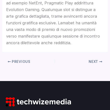
ad esempio NetEnt, Pragmatic Play addirittura
Evolution Gaming. Qualunque slot si distingue a
arte grafica dettagliata, trame avvincenti ancora
funzioni gratifica esclusive. Lamabet ha umanità
una vasta modo di premio di nuovo promozioni
verso manifestare qualunque sessione di incontro
ancora dilettevole anche redditizia.
PREVIOUS
NEXT