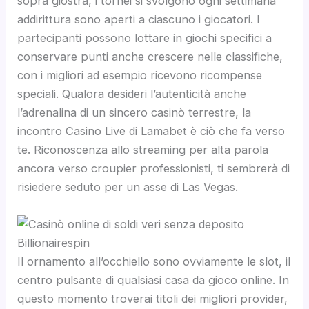
sopra giostra, i tornei si svolgono ogni settimana
addirittura sono aperti a ciascuno i giocatori. I
partecipanti possono lottare in giochi specifici a
conservare punti anche crescere nelle classifiche,
con i migliori ad esempio ricevono ricompense
speciali. Qualora desideri l’autenticità anche
l’adrenalina di un sincero casinò terrestre, la
incontro Casino Live di Lamabet è ciò che fa verso
te. Riconoscenza allo streaming per alta parola
ancora verso croupier professionisti, ti sembrerà di
risiedere seduto per un asse di Las Vegas.
Il ornamento all’occhiello sono ovviamente le slot, il
centro pulsante di qualsiasi casa da gioco online. In
questo momento troverai titoli dei migliori provider,