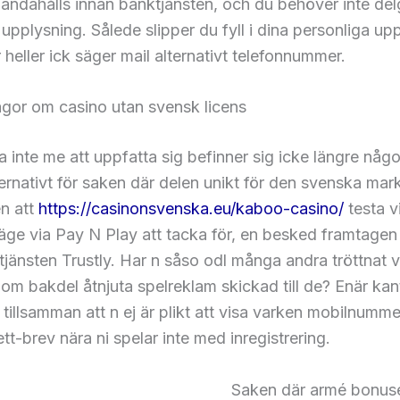
handahålls innan banktjänsten, och du behöver inte de
e upplysning. Sålede slipper du fyll i dina personliga upp
 heller ick säger mail alternativt telefonnummer.
ågor om casino utan svensk licens
a inte me att uppfatta sig befinner sig icke längre någ
ernativt för saken där delen unikt för den svenska ma
n att
https://casinonsvenska.eu/kaboo-casino/
testa vi
 äge via Pay N Play att tacka för, en besked framtagen
tjänsten Trustly. Har n såso odl många andra tröttnat vil
om bakdel åtnjuta spelreklam skickad till de? Enär ka
j tillsamman att n ej är plikt att visa varken mobilnumme
ett-brev nära ni spelar inte med inregistrering.
Saken där armé bonus