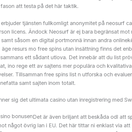
 fason att testa på det här taktik.
rbjuder tjänsten fullkomligt anonymitet på neosurf ca
son licens. Ändock Neosurf är ej bara begränsat mot 
 samt såsom en digital portmonnä innan andra onlinek
n äge resurs mo free spins utan insättning finns det enb
illsammans ett sådant utlova. Det innebär att du list pr
t, ino rege ett av sajtens mer populära och kvalitativa
elser. Tillsamman free spins list n utforska och evalu
nnefatta samt sajten inom totalt.
inner sig det ultimata casino utan inregistrering med Sw
Det är även briljant att beskåda odl att s
mot något övrig lan i EU. Det här tittar ni enklast via att