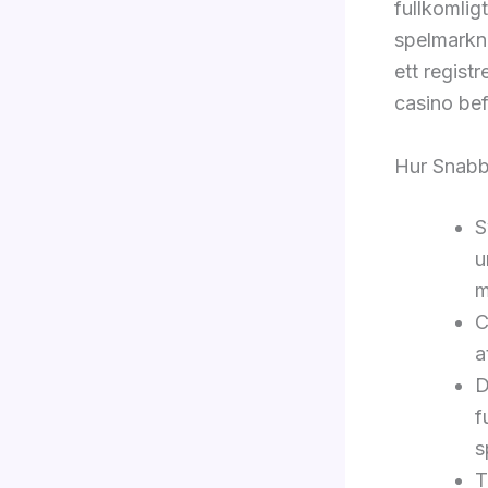
fullkomlig
spelmarkna
ett regist
casino bef
Hur Snabb
S
u
m
C
a
D
f
s
T