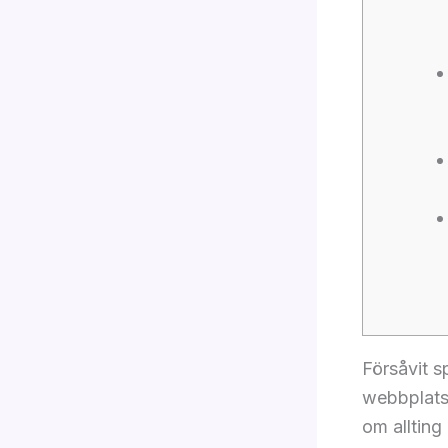
Försåvit s
webbplatsen
om allting