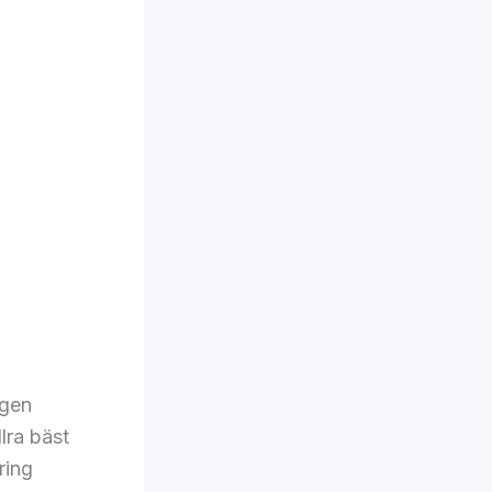
ngen
llra bäst
ring