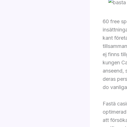
60 free sp
insättning
kant föret
tillsamman
ej finns ti
kungen Cas
anseend, 
deras pers
do vanliga
Fastä casi
optimerad 
att försök