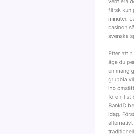
verifiera 
färsk kun 
minuter. L
casinon så
svenska sp
Efter att 
äge du pe
en mäng gra
grubbla vi
ino omsätt
före n lis
BankID bef
idag. Förs
alternativ
traditione