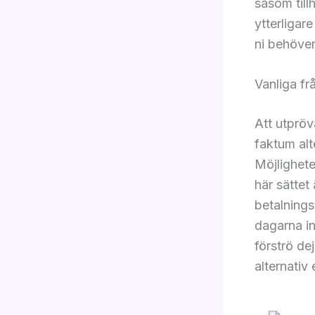
såsom till
ytterligar
ni behöver
Vanliga fr
Att utpröv
faktum alt
Möjlighete
här sättet
betalnings
dagarna in
förströ de
alternativ 