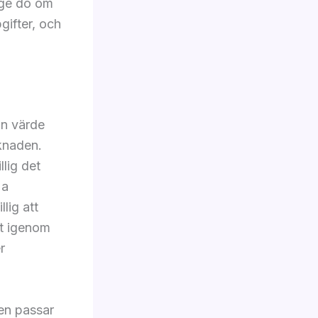
lge do om
gifter, och
on värde
rknaden.
llig det
 a
lig att
nt igenom
r
en passar