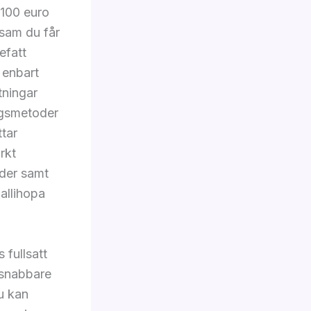
 100 euro
 sam du får
efatt
 enbart
tningar
ingsmetoder
ttar
rkt
der samt
allihopa
 fullsatt
 snabbare
u kan