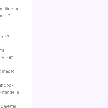
om längtar
BankID
onto?
amt
 vilket
.
et medfö
 ändock
entandel a
 därefter