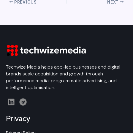
PREVIOUS
NEXT
Techwize Media helps app-led businesses and digital
brands scale acquisition and growth through
performance media, programmatic advertising, and
intelligent optimisation.
L
T
i
e
n
l
Privacy
k
e
e
g
Privacy Policy