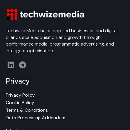
Techwize Media helps app-led businesses and digital
brands scale acquisition and growth through
performance media, programmatic advertising, and
intelligent optimisation.
L
T
i
e
n
l
Privacy
k
e
e
g
Privacy Policy
d
r
Cookie Policy
i
a
Terms & Conditions
n
m
Data Processing Addendum