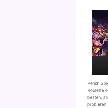
Perish Spi
Roulette o
besten, so
probieren.