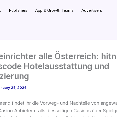
s
Publishers
App & Growth Teams
Advertisers
einrichter alle Österreich: hit
code Hotelausstattung und
zierung
anuary 25, 2026
nd findet ihr die Vorweg- und Nachteile von angew
asino Anbietern falls diesseitigen Casinos über Spielge