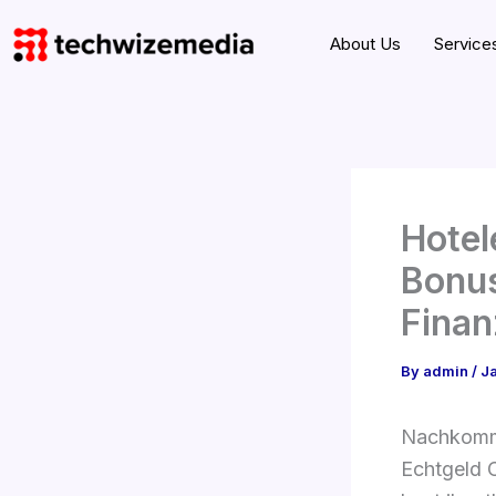
Skip
About Us
Service
to
content
Hotel
Bonus
Finan
By
admin
/
J
Nachkomme
Echtgeld C