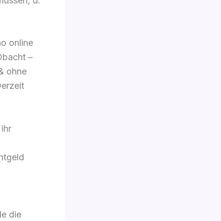
müssen, d.
no online
Obacht –
& ohne
erzeit
ihr
htgeld
e die