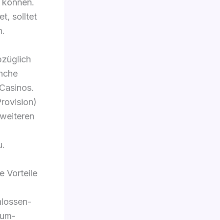
r können.
, solltet
n.
bzüglich
nche
 Casinos.
rovision)
 weiteren
u.
 Vorteile
hlossen-
ium-