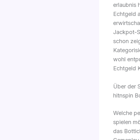
erlaubnis
Echtgeld a
erwirtscha
Jackpot-Sl
schon zeig
Kategorisi
wohl entp
Echtgeld K
Über der 
hitnspin 
Welche pe
spielen mö
das Botti