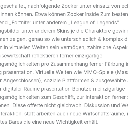
ngeschaltet, nachfolgende Zocker unter einsatz von e
innen können. Etwa können Zocker inside Zum beste
end „Fortnite“ unter anderem „League of Legends“
gsbilder unter anderem Skins je die Charaktere gewin
en zeigen, genau so wie unterschiedlich & komplex di
in virtuellen Welten sein vermögen, zahlreiche Aspek
isewirtschaft reflektieren ferner einzigartige
ngsmöglichkeiten pro Zusammenhang ferner Färbung im
präsentation. Virtuelle Welten wie MMO-Spiele (Mass
r Angeschlossen), soziale Plattformen & ausgewählte 
er digitaler Räume präsentation Benutzern einzigartige
gsmöglichkeiten zum Geschäft, zur Interaktion ferner
nen. Diese offerte nicht gleichwohl Diskussion und W
nteraktion, statt arbeiten auch neue Wirtschaftsräume, 
es Bares die eine neue Wichtigkeit erhält.