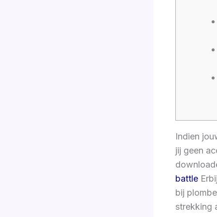
Indien jo
jij geen a
download
battle
Erbi
bij plomb
strekking 