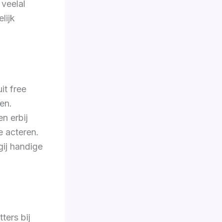
veelal
lijk
it free
en.
n erbij
e acteren.
gij handige
ters bij