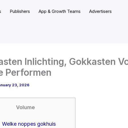
s
Publishers
App & Growth Teams
Advertisers
sten Inlichting, Gokkasten V
e Performen
anuary 23, 2026
Volume
Welke noppes gokhuis