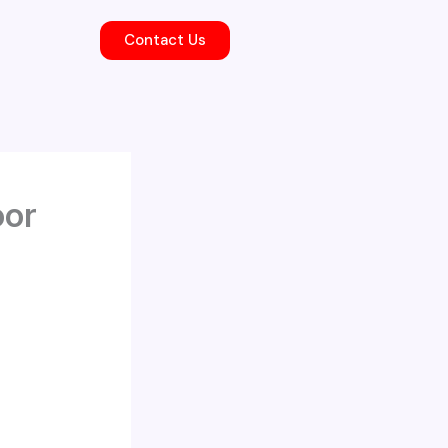
Contact Us
oor