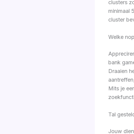
clusters 
minimaal 
cluster be
Welke nop
Appreciren
bank games
Draaien he
aantreffen
Mits je ee
zoekfunct
Tal gestel
Jouw dient