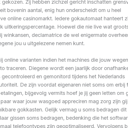
 gekozen. Zij hebben zichzel gericht inschatten gren
eit bovenin aantal, enig hun onderscheidt om u heel
ve online casinomarkt. Iedere gokautomaat hanteert zi
jk uitkeringspercentage. Hoewel die nie live wat groot
jij winkansen, declamatrice de wel enigermate overhee
egene jou u uitgelezene nemen kunt.
j online varianten indien het machines die jouw wege
o traceren. Diegene wordt een jaarlijk door onafhanke
 gecontroleerd en gemonitord tijdens het Nederlands
toriteit. De zijn voordat eigenaren niet soms om erbij 
betalingen, bijgevolg vermits hoef je jij geen letten o
U paar waar jouw wasgoed appreciren mag zorg zijn gi
hikbare gokkasten. Gelijk vermag u soms bedragen dit
laar gissen soms bedragen, bedenking die het softwar
emaal telefoontypes zijn geoptimaliseerd. Vervolgens bl