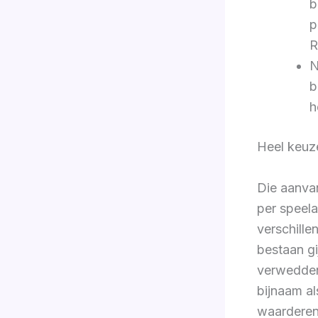
b
p
R
N
b
h
Heel keuz
Die aanva
per speel
verschille
bestaan gi
verwedden.
bijnaam a
waarderen