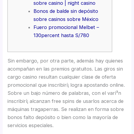
sobre casino | night casino
Bonos de balde sin depósito
sobre casinos sobre México
Fuero promocional Melbet –
130percent hasta S/780
Sin embargo, por otra parte, además hay quienes
acompañan en las premios gratuitos. Las giros sin
cargo casino resultan cualquier clase de oferta
promocional que inscribirí¡ logra apostando online.
Sobre un bajo número de palabras, con el varí³n
inscribirí¡ alcanzan free spins de usarlos acerca de
máquinas tragaperras.
Se realizan en forma sobre
bonos falto depósito o bien como la mayoría de
servicios especiales.