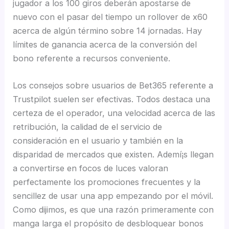
jugador a los 100 giros deberán apostarse de
nuevo con el pasar del tiempo un rollover de x60
acerca de algún término sobre 14 jornadas. Hay
límites de ganancia acerca de la conversión del
bono referente a recursos conveniente.
Los consejos sobre usuarios de Bet365 referente a
Trustpilot suelen ser efectivas. Todos destaca una
certeza de el operador, una velocidad acerca de las
retribución, la calidad de el servicio de
consideración en el usuario y también en la
disparidad de mercados que existen. Ademí¡s llegan
a convertirse en focos de luces valoran
perfectamente los promociones frecuentes y la
sencillez de usar una app empezando por el móvil.
Como dijimos, es que una razón primeramente con
manga larga el propósito de desbloquear bonos