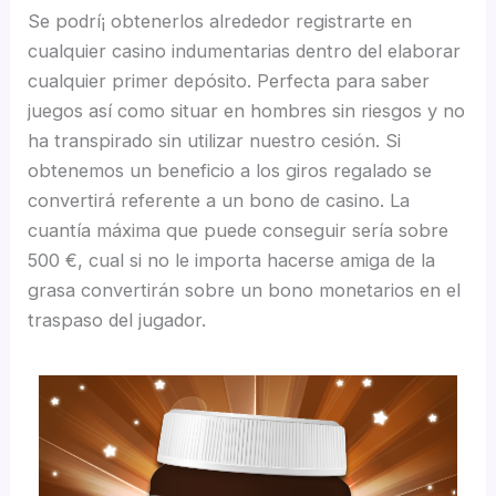
Se podrí¡ obtenerlos alrededor registrarte en
cualquier casino indumentarias dentro del elaborar
cualquier primer depósito. Perfecta para saber
juegos así­ como situar en hombres sin riesgos y no
ha transpirado sin utilizar nuestro cesión. Si
obtenemos un beneficio a los giros regalado se
convertirá referente a un bono de casino. La
cuantía máxima que puede conseguir serí­a sobre
500 €, cual si no le importa hacerse amiga de la
grasa convertirán sobre un bono monetarios en el
traspaso del jugador.