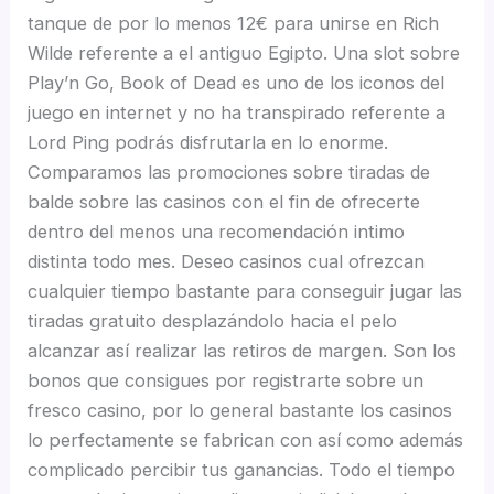
tanque de por lo menos 12€ para unirse en Rich
Wilde referente a el antiguo Egipto. Una slot sobre
Play’n Go, Book of Dead es uno de los iconos del
juego en internet y no ha transpirado referente a
Lord Ping podrás disfrutarla en lo enorme.
Comparamos las promociones sobre tiradas de
balde sobre las casinos con el fin de ofrecerte
dentro del menos una recomendación intimo
distinta todo mes. Deseo casinos cual ofrezcan
cualquier tiempo bastante para conseguir jugar las
tiradas gratuito desplazándolo hacia el pelo
alcanzar así realizar las retiros de margen. Son los
bonos que consigues por registrarte sobre un
fresco casino, por lo general bastante los casinos
lo perfectamente se fabrican con así­ como además
complicado percibir tus ganancias. Todo el tiempo