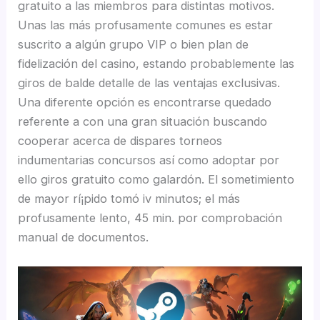
gratuito a las miembros para distintas motivos.
Unas las más profusamente comunes es estar
suscrito a algún grupo VIP o bien plan de
fidelización del casino, estando probablemente las
giros de balde detalle de las ventajas exclusivas.
Una diferente opción es encontrarse quedado
referente a con una gran situación buscando
cooperar acerca de dispares torneos
indumentarias concursos así­ como adoptar por
ello giros gratuito como galardón. El sometimiento
de mayor rí¡pido tomó iv minutos; el más
profusamente lento, 45 min. por comprobación
manual de documentos.