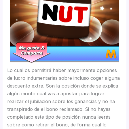
Lo cual os permitirá haber mayormente opciones
de lucro indumentarias sobre incluso coger alguna
descuento extra. Son la posición donde se explica
algún monto cual vas a apostar para lograr
realizar el jubilación sobre los ganancias y no ha
transpirado de el bono reclamado. Si no hayas
completado este tipo de posición nunca leerás
sobre como retirar el bono, de forma cual lo