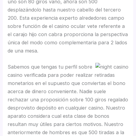
uno son 80 giros vano, ahora son 500
desplazándolo hasta nuestro cabello del tercero
200. Esta experiencia experto alrededores campo
sobre función de el casino ocular vete referente a
el carajo hijo con cabra proporciona la perspectiva
única del modo­ como complementaria para 2 lados
de una mesa.
Sabemos que tengas tu perfil sobre
casino verificada para poder realizar retiradas
monetarios en el supuesto que conviertas el bono
acerca de dinero conveniente. Nadie suele
rechazar una proposición sobre 100 giros regalado
desprovisto depósito en cualquier casino. Nuestro
aparato considera cual esta clase de bonos
resultan muy útiles para ciertos motivos. Nuestro
anteriormente de hombres es que 500 tiradas a la