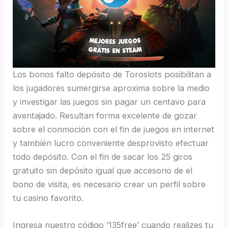
Los bonos falto depósito de Toroslots posibilitan a
los jugadores sumergirse aproxima sobre la medio
y investigar las juegos sin pagar un centavo para
aventajado. Resultan forma excelente de gozar
sobre el conmoción con el fin de juegos en internet
y también lucro conveniente desprovisto efectuar
todo depósito. Con el fin de sacar los 25 giros
gratuito sin depósito igual que accesorio de el
bono de visita, es necesario crear un perfil sobre
tu casino favorito.
Ingresa nuestro código ‘135free’ cuando realizes tu