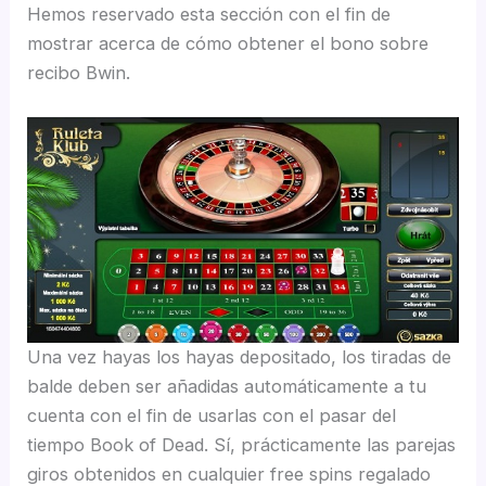
Hemos reservado esta sección con el fin de
mostrar acerca de cómo obtener el bono sobre
recibo Bwin.
Una vez hayas los hayas depositado, los tiradas de
balde deben ser añadidas automáticamente a tu
cuenta con el fin de usarlas con el pasar del
tiempo Book of Dead. Sí, prácticamente las parejas
giros obtenidos en cualquier free spins regalado