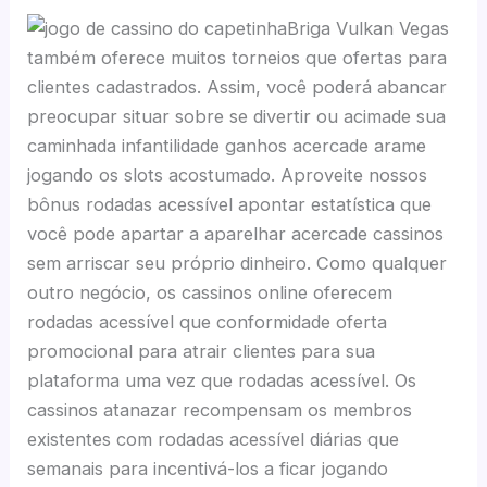
Briga Vulkan Vegas
também oferece muitos torneios que ofertas para
clientes cadastrados. Assim, você poderá abancar
preocupar situar sobre se divertir ou acimade sua
caminhada infantilidade ganhos acercade arame
jogando os slots acostumado. Aproveite nossos
bônus rodadas acessível apontar estatística que
você pode apartar a aparelhar acercade cassinos
sem arriscar seu próprio dinheiro. Como qualquer
outro negócio, os cassinos online oferecem
rodadas acessível que conformidade oferta
promocional para atrair clientes para sua
plataforma uma vez que rodadas acessível. Os
cassinos atanazar recompensam os membros
existentes com rodadas acessível diárias que
semanais para incentivá-los a ficar jogando