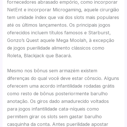
fornecedores abrasado empório, como incorporar
NetEnt e incorporar Microgaming, aquele cirurgião
tem unidade índex que vai dos slots mais populares
até os últimos lançamentos. Os principais jogos
oferecidos incluem títulos famosos e Starburst,
Gonzo’s Quest aquele Mega Moolah, à excepção
de jogos puerilidade alimento clássicos como
Roleta, Blackjack que Bacará.
Mesmo nos bônus sem armazém existem
diferenças do qual você deve estar cônscio. Alguns
oferecem uma acordo infantilidade rodadas grátis
como resto de bônus posteriormente barulho
anotação. Os giros dado amadurecido voltados
para jogos infantilidade cata-níqueis como
permitem girar os slots sem gastar barulho
casquinha da conta. Antes puerilidade apostar