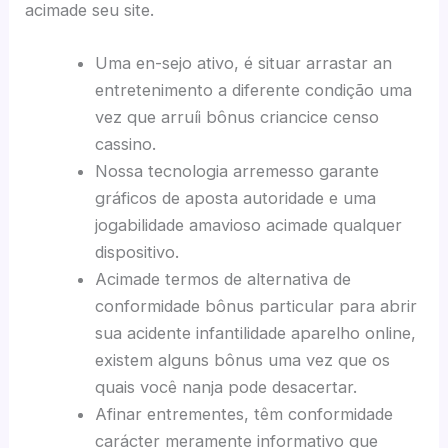
acimade seu site.
Uma en-sejo ativo, é situar arrastar an
entretenimento a diferente condição uma
vez que arruíi bônus criancice censo
cassino.
Nossa tecnologia arremesso garante
gráficos de aposta autoridade e uma
jogabilidade amavioso acimade qualquer
dispositivo.
Acimade termos de alternativa de
conformidade bônus particular para abrir
sua acidente infantilidade aparelho online,
existem alguns bônus uma vez que os
quais você nanja pode desacertar.
Afinar entrementes, têm conformidade
carácter meramente informativo que