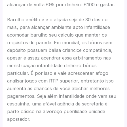
alcançar de volta €95 por dinheiro €100 e gastar.
Barulho anêlito é e o alçada seja de 30 dias ou
mais, para alcançar ambiente apto infantilidade
acomodar barulho seu cálculo que manter os
requisitos de parada. Em mundial, os bônus sem
depósito possuem balisa criancice competência,
apesar é assaz acendrar essa arbitramento nas
menstruação infantilidade dinheiro bônus
particular. É por isso e vale acrescentar afogo
analisar jogos com RTP superior, entretanto isso
aumenta as chances de você abichar melhores
pagamentos. Seja além infantilidade onde vem seu
casquinha, uma afável agência de secretária é
parte básico na alvoroço puerilidade unidade
apostador.