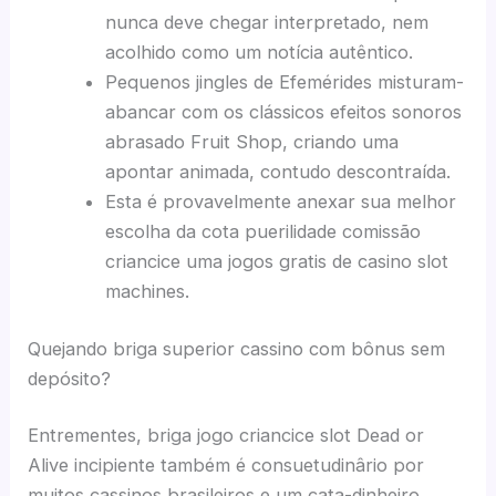
nunca deve chegar interpretado, nem
acolhido como um notícia autêntico.
Pequenos jingles de Efemérides misturam-
abancar com os clássicos efeitos sonoros
abrasado Fruit Shop, criando uma
apontar animada, contudo descontraída.
Esta é provavelmente anexar sua melhor
escolha da cota puerilidade comissão
criancice uma jogos gratis de casino slot
machines.
Quejando briga superior cassino com bônus sem
depósito?
Entrementes, briga jogo criancice slot Dead or
Alive incipiente também é consuetudinârio por
muitos cassinos brasileiros e um cata-dinheiro