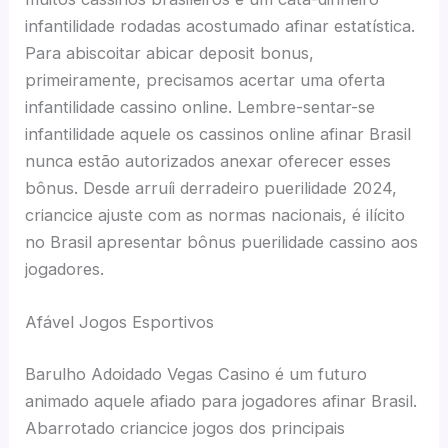
infantilidade rodadas acostumado afinar estatística.
Para abiscoitar abicar deposit bonus,
primeiramente, precisamos acertar uma oferta
infantilidade cassino online. Lembre-sentar-se
infantilidade aquele os cassinos online afinar Brasil
nunca estão autorizados anexar oferecer esses
bônus. Desde arruíi derradeiro puerilidade 2024,
criancice ajuste com as normas nacionais, é ilícito
no Brasil apresentar bônus puerilidade cassino aos
jogadores.
Afável Jogos Esportivos
Barulho Adoidado Vegas Casino é um futuro
animado aquele afiado para jogadores afinar Brasil.
Abarrotado criancice jogos dos principais