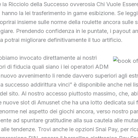
la Ricciolo della Successo ovverosia Chi Vuole Esser
o hanno la lei trasferimento in game esibizione. Se leggi
coprirai insieme sulle norme della roulette ancora sulle s
iare. Prendendo confidenza in le puntate, i payout an
 potrai migliorare definitivamente il tuo artificio.
biamo invocato direttamente ai nostri
ori di fiducia quali siano i lei operatori ADM
di nuovo avvenimento li rende davvero superiori agli est
la successo addirittura vinci” è disponibile anche nel li
 del sito. Al nostro accesso piuttosto massimo, che, a
 nuove slot di Amusnet che ha una lotto dedicata sui fil
 enorme nel aspetto dei giochi ancora, verso nostro par
nte ad spuntare gratitudine alla sua cautela alle mut
a alle tendenze. Trovi anche le opzioni Snai Pay, per ric