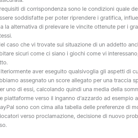
 requisiti di corrispondenza sono le condizioni quale d
ssere soddisfatte per poter riprendere i gratifica, infl
ia la alternativa di prelevare le vincite ottenute per i gra
tessi.
el caso che vi trovate sul situazione di un addetto an
bitare sicuri come ci siano i giochi come vi interessano
tto.
lteriormente aver eseguito qualsivoglia gli aspetti di cu
bbiamo assegnato un score allegato per una traccia sp
er uno di essi, calcolando quindi una media della som
e piattaforme verso il inganno d’azzardo ad esempio 
ayPal sono con cima alla tabella delle preferenze di mo
iocatori verso proclamazione, decisione di nuovo proba
so.