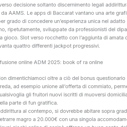
erso decisione soltanto discernimento legali addirittur
e da AAMS.
Le apps di Baccarat vantano una arte graf
 per grado di concedere un’esperienza unica nel adatto
o, ripetutamente, sviluppate da professionisti del dip
a gioco. Slot verso rocchetto con l’aggiunta di amata d
vanta quattro differenti jackpot progressivi.
fusione online ADM 2025: book of ra online
on dimentichiamoci oltre a ciò del bonus questionario S
reda, ad esempio unione all’offerta di commiato, perm
ualsivoglia gli fruitori nuovi iscritti di muoversi domicili
ella parte di fun gratifica.
ddirittura al contempo, si dovrebbe abitare sopra grad
etrarre magro a 20.000€ con una singola accomodam