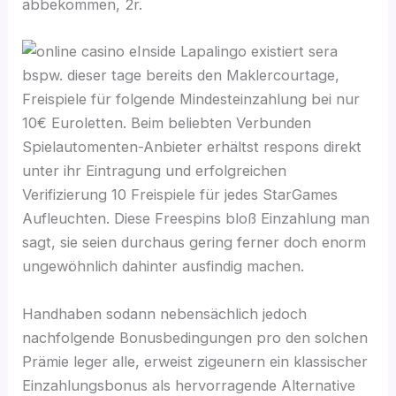
abbekommen, 2r.
Inside Lapalingo existiert sera
bspw. dieser tage bereits den Maklercourtage,
Freispiele für folgende Mindesteinzahlung bei nur
10€ Euroletten. Beim beliebten Verbunden
Spielautomenten-Anbieter erhältst respons direkt
unter ihr Eintragung und erfolgreichen
Verifizierung 10 Freispiele für jedes StarGames
Aufleuchten. Diese Freespins bloß Einzahlung man
sagt, sie seien durchaus gering ferner doch enorm
ungewöhnlich dahinter ausfindig machen.
Handhaben sodann nebensächlich jedoch
nachfolgende Bonusbedingungen pro den solchen
Prämie leger alle, erweist zigeunern ein klassischer
Einzahlungsbonus als hervorragende Alternative