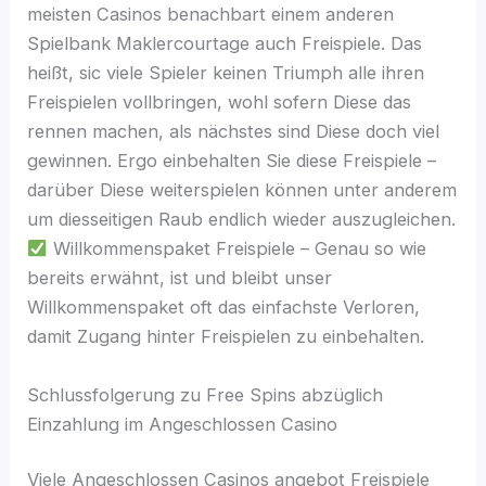
meisten Casinos benachbart einem anderen
Spielbank Maklercourtage auch Freispiele. Das
heißt, sic viele Spieler keinen Triumph alle ihren
Freispielen vollbringen, wohl sofern Diese das
rennen machen, als nächstes sind Diese doch viel
gewinnen. Ergo einbehalten Sie diese Freispiele –
darüber Diese weiterspielen können unter anderem
um diesseitigen Raub endlich wieder auszugleichen.
Willkommenspaket Freispiele – Genau so wie
bereits erwähnt, ist und bleibt unser
Willkommenspaket oft das einfachste Verloren,
damit Zugang hinter Freispielen zu einbehalten.
Schlussfolgerung zu Free Spins abzüglich
Einzahlung im Angeschlossen Casino
Viele Angeschlossen Casinos angebot Freispiele