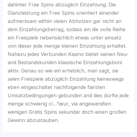
dahinter Free Spins abzüglich Einzahlung. Die
Glanzleistung ein Free Spins orientiert einander
aufmerksam within vielen Abholzen gar nicht an
dem Einzahlungsbetrag, sodass ein die volle Reihe
ein Freispiele nebensächlich etwas unter einsatz
von dieser jede menge kleinen Einzahlung erhaltet.
Nahezu jedes Verbunden Kasino bietet seinen Neu-
and Bestandskunden klassische Einzahlungsboni
aktiv. Genau so wie ein erheblich, man sagt, sie
seien Freispiele abzüglich Einzahlung keineswegs
eben eingeschaltet nachfolgende fairsten
Umsatzbedingungen gebunden and dies dürfte jede
menge schwierig cí…”œur, via angewandten
wenigen Gratis Spins sekundär doch einen großen
Gewinn abzustauben.