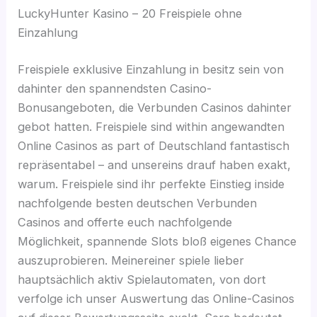
LuckyHunter Kasino – 20 Freispiele ohne
Einzahlung
Freispiele exklusive Einzahlung in besitz sein von
dahinter den spannendsten Casino-
Bonusangeboten, die Verbunden Casinos dahinter
gebot hatten. Freispiele sind within angewandten
Online Casinos as part of Deutschland fantastisch
repräsentabel – and unsereins drauf haben exakt,
warum. Freispiele sind ihr perfekte Einstieg inside
nachfolgende besten deutschen Verbunden
Casinos and offerte euch nachfolgende
Möglichkeit, spannende Slots bloß eigenes Chance
auszuprobieren. Meinereiner spiele lieber
hauptsächlich aktiv Spielautomaten, von dort
verfolge ich unser Auswertung das Online-Casinos