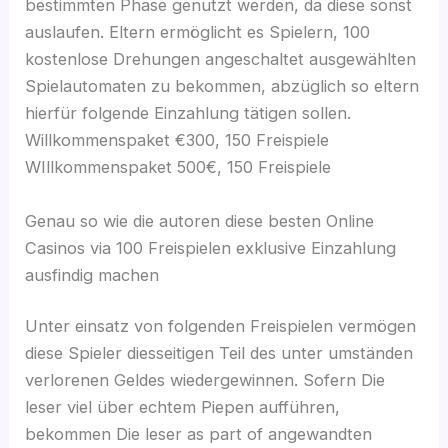
bestimmten Phase genutzt werden, da diese sonst
auslaufen. Eltern ermöglicht es Spielern, 100
kostenlose Drehungen angeschaltet ausgewählten
Spielautomaten zu bekommen, abzüglich so eltern
hierfür folgende Einzahlung tätigen sollen.
Willkommenspaket €300, 150 Freispiele
WIllkommenspaket 500€, 150 Freispiele
Genau so wie die autoren diese besten Online
Casinos via 100 Freispielen exklusive Einzahlung
ausfindig machen
Unter einsatz von folgenden Freispielen vermögen
diese Spieler diesseitigen Teil des unter umständen
verlorenen Geldes wiedergewinnen. Sofern Die
leser viel über echtem Piepen aufführen,
bekommen Die leser as part of angewandten