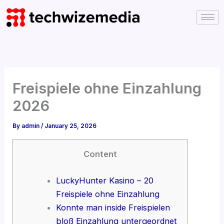
Skip
to
content
Freispiele ohne Einzahlung
2026
By
admin
/
January 25, 2026
Content
LuckyHunter Kasino – 20
Freispiele ohne Einzahlung
Konnte man inside Freispielen
bloß Einzahlung untergeordnet