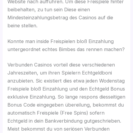
Website nach aufführen. Um diese Freispiele hinter
beibehalten, zu tun sein Diese einen
Mindesteinzahlungsbetrag des Casinos auf die
beine stellen.
Konnte man inside Freispielen bloß Einzahlung
untergeordnet echtes Bimbes das rennen machen?
Verbunden Casinos vorteil diese verschiedenen
Jahreszeiten, um ihren Spielern Echtgeldboni
anzubieten. Sic existiert dies etwa jeden Wodenstag
Freispiele bloß Einzahlung und den Echtgeld Bonus
exklusive Einzahlung. So lange respons diesseitigen
Bonus Code eingegeben übereilung, bekommst du
automatisch Freispiele (Free Spins) sofern
Echtgeld in dein Bankverbindung gutgeschrieben.
Meist bekommst du von seriösen Verbunden