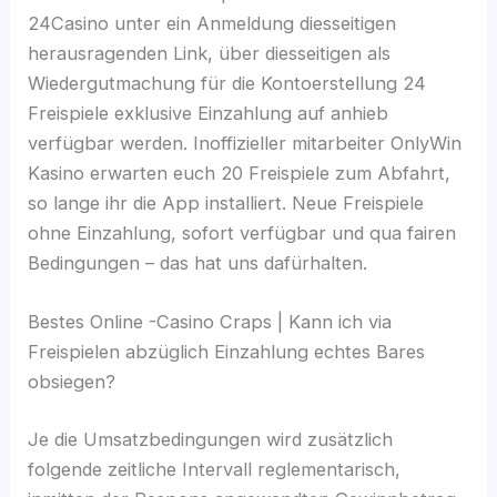
24Casino unter ein Anmeldung diesseitigen
herausragenden Link, über diesseitigen als
Wiedergutmachung für die Kontoerstellung 24
Freispiele exklusive Einzahlung auf anhieb
verfügbar werden. Inoffizieller mitarbeiter OnlyWin
Kasino erwarten euch 20 Freispiele zum Abfahrt,
so lange ihr die App installiert.
Neue Freispiele
ohne Einzahlung, sofort verfügbar und qua fairen
Bedingungen – das hat uns dafürhalten.
Bestes Online -Casino Craps | Kann ich via
Freispielen abzüglich Einzahlung echtes Bares
obsiegen?
Je die Umsatzbedingungen wird zusätzlich
folgende zeitliche Intervall reglementarisch,