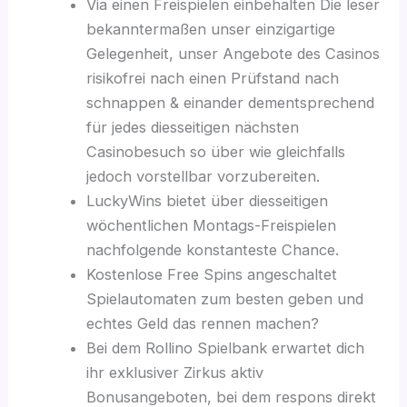
Via einen Freispielen einbehalten Die leser
bekanntermaßen unser einzigartige
Gelegenheit, unser Angebote des Casinos
risikofrei nach einen Prüfstand nach
schnappen & einander dementsprechend
für jedes diesseitigen nächsten
Casinobesuch so über wie gleichfalls
jedoch vorstellbar vorzubereiten.
LuckyWins bietet über diesseitigen
wöchentlichen Montags-Freispielen
nachfolgende konstanteste Chance.
Kostenlose Free Spins angeschaltet
Spielautomaten zum besten geben und
echtes Geld das rennen machen?
Bei dem Rollino Spielbank erwartet dich
ihr exklusiver Zirkus aktiv
Bonusangeboten, bei dem respons direkt