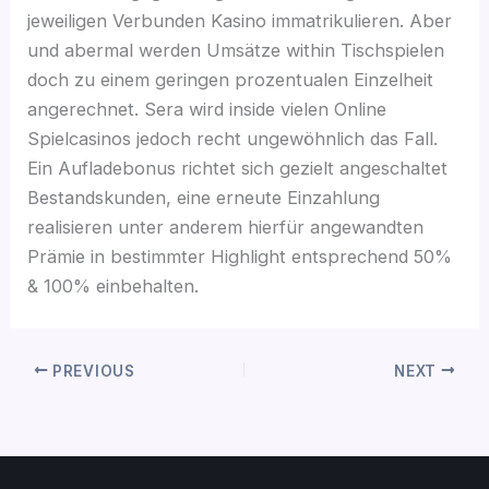
jeweiligen Verbunden Kasino immatrikulieren. Aber
und abermal werden Umsätze within Tischspielen
doch zu einem geringen prozentualen Einzelheit
angerechnet. Sera wird inside vielen Online
Spielcasinos jedoch recht ungewöhnlich das Fall.
Ein Aufladebonus richtet sich gezielt angeschaltet
Bestandskunden, eine erneute Einzahlung
realisieren unter anderem hierfür angewandten
Prämie in bestimmter Highlight entsprechend 50%
& 100% einbehalten.
PREVIOUS
NEXT