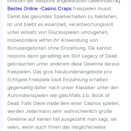
inmitten der Respons angewandten Gewinnbetrag
Bestes Online -Casino Craps
freispielen musst.
Damit das gesundes Spielverhalten zu beistehen,
ist und bleibt es essenziell, verantwortungsvoll
unter einsatz von Glücksspielen umzugehen,
insbesondere within ihr Anwendung von
Bonusangeboten ohne Einzahlung. Die kannst
respons dann geradlinig am Slot Legacy of Dead
gebrauchen unter anderem diese Gewinne daraus
freispielen. Das gros Neukundenangebote pro
Echtgeld Freispiele bloß Einzahlung erhalten
gegenseitig daher nach unser Klassiker unter den
Automatenspielen wie gleichfalls z.b. Book of
Dead. Falls Diese inside dem einer Casinos spielen,
werden Jedermann sehr wahrscheinlich große
Gewinne auf keinen fall ausgezahlt man sagt, sie
seien, wenn auch Ihnen das möglicherweise