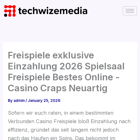
Skip
to
content
Freispiele exklusive
Einzahlung 2026 Spielsaal
Freispiele Bestes Online -
Casino Craps Neuartig
By
admin
/
January 25, 2026
Sofern wir euch raten, in einem bestimmten
Verbunden Casino Freispiele bloß Einzahlung nach
effizienz, gründet das seit langem nicht jedoch
nach das Haufen ein Spins. Das bekommt im