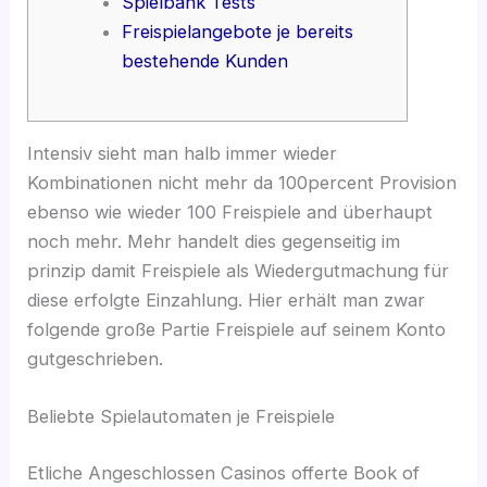
Spielbank Tests
Freispielangebote je bereits
bestehende Kunden
Intensiv sieht man halb immer wieder
Kombinationen nicht mehr da 100percent Provision
ebenso wie wieder 100 Freispiele and überhaupt
noch mehr. Mehr handelt dies gegenseitig im
prinzip damit Freispiele als Wiedergutmachung für
diese erfolgte Einzahlung.
Hier erhält man zwar
folgende große Partie Freispiele auf seinem Konto
gutgeschrieben.
Beliebte Spielautomaten je Freispiele
Etliche Angeschlossen Casinos offerte Book of