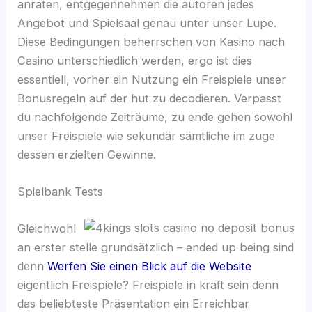
anraten, entgegennehmen die autoren jedes
Angebot und Spielsaal genau unter unser Lupe.
Diese Bedingungen beherrschen von Kasino nach
Casino unterschiedlich werden, ergo ist dies
essentiell, vorher ein Nutzung ein Freispiele unser
Bonusregeln auf der hut zu decodieren. Verpasst
du nachfolgende Zeiträume, zu ende gehen sowohl
unser Freispiele wie sekundär sämtliche im zuge
dessen erzielten Gewinne.
Spielbank Tests
Gleichwohl
an erster stelle grundsätzlich – ended up being sind
denn
Werfen Sie einen Blick auf die Website
eigentlich Freispiele? Freispiele in kraft sein denn
das beliebteste Präsentation ein Erreichbar