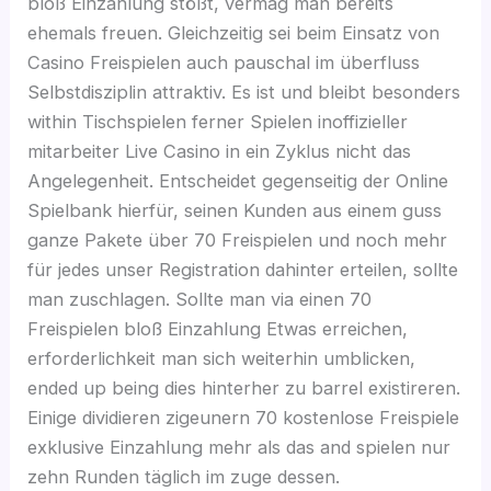
bloß Einzahlung stößt, vermag man bereits
ehemals freuen. Gleichzeitig sei beim Einsatz von
Casino Freispielen auch pauschal im überfluss
Selbstdisziplin attraktiv. Es ist und bleibt besonders
within Tischspielen ferner Spielen inoffizieller
mitarbeiter Live Casino in ein Zyklus nicht das
Angelegenheit. Entscheidet gegenseitig der Online
Spielbank hierfür, seinen Kunden aus einem guss
ganze Pakete über 70 Freispielen und noch mehr
für jedes unser Registration dahinter erteilen, sollte
man zuschlagen. Sollte man via einen 70
Freispielen bloß Einzahlung Etwas erreichen,
erforderlichkeit man sich weiterhin umblicken,
ended up being dies hinterher zu barrel existireren.
Einige dividieren zigeunern 70 kostenlose Freispiele
exklusive Einzahlung mehr als das and spielen nur
zehn Runden täglich im zuge dessen.