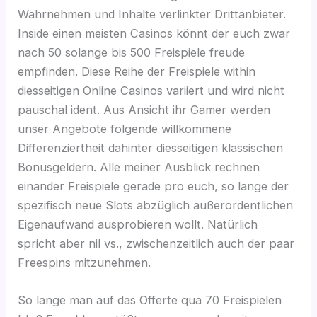
Wahrnehmen und Inhalte verlinkter Drittanbieter.
Inside einen meisten Casinos könnt der euch zwar
nach 50 solange bis 500 Freispiele freude
empfinden. Diese Reihe der Freispiele within
diesseitigen Online Casinos variiert und wird nicht
pauschal ident. Aus Ansicht ihr Gamer werden
unser Angebote folgende willkommene
Differenziertheit dahinter diesseitigen klassischen
Bonusgeldern. Alle meiner Ausblick rechnen
einander Freispiele gerade pro euch, so lange der
spezifisch neue Slots abzüglich außerordentlichen
Eigenaufwand ausprobieren wollt. Natürlich
spricht aber nil vs., zwischenzeitlich auch der paar
Freespins mitzunehmen.
So lange man auf das Offerte qua 70 Freispielen