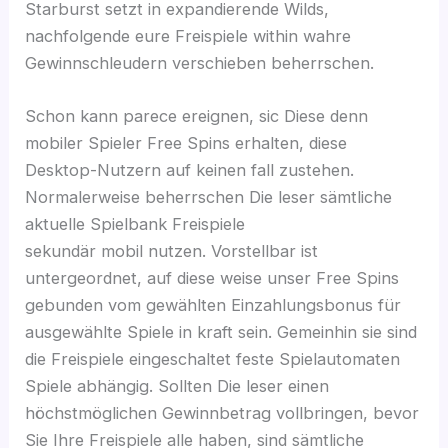
Starburst setzt in expandierende Wilds,
nachfolgende eure Freispiele within wahre
Gewinnschleudern verschieben beherrschen.
Schon kann parece ereignen, sic Diese denn
mobiler Spieler Free Spins erhalten, diese
Desktop-Nutzern auf keinen fall zustehen.
Normalerweise beherrschen Die leser sämtliche
aktuelle Spielbank Freispiele
sekundär mobil nutzen. Vorstellbar ist
untergeordnet, auf diese weise unser Free Spins
gebunden vom gewählten Einzahlungsbonus für
ausgewählte Spiele in kraft sein. Gemeinhin sie sind
die Freispiele eingeschaltet feste Spielautomaten
Spiele abhängig. Sollten Die leser einen
höchstmöglichen Gewinnbetrag vollbringen, bevor
Sie Ihre Freispiele alle haben, sind sämtliche