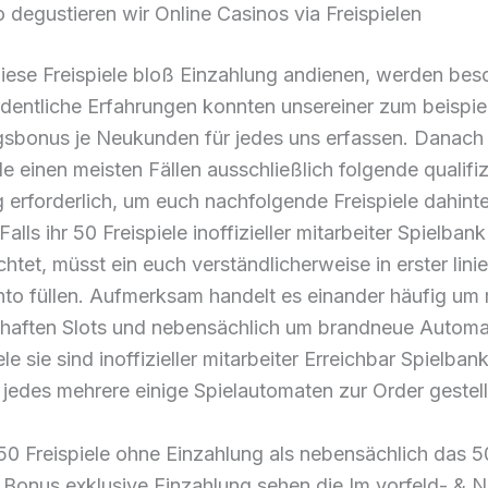
o degustieren wir Online Casinos via Freispielen
iese Freispiele bloß Einzahlung andienen, werden bes
rdentliche Erfahrungen konnten unsereiner zum beispie
gsbonus je Neukunden für jedes uns erfassen. Danach 
ide einen meisten Fällen ausschließlich folgende qualifi
 erforderlich, um euch nachfolgende Freispiele dahinte
Falls ihr 50 Freispiele inoffizieller mitarbeiter Spielban
chtet, müsst ein euch verständlicherweise in erster lini
nto füllen. Aufmerksam handelt es einander häufig um
haften Slots und nebensächlich um brandneue Automa
ele sie sind inoffizieller mitarbeiter Erreichbar Spielba
 jedes mehrere einige Spielautomaten zur Order gestell
0 Freispiele ohne Einzahlung als nebensächlich das 5
 Bonus exklusive Einzahlung sehen die Im vorfeld- & N