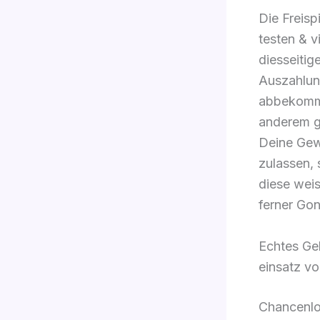
Die Freispi
testen & 
diesseitig
Auszahlung
abbekomme
anderem ge
Deine Gewi
zulassen, 
diese wei
ferner Go
Echtes Gel
einsatz vo
Chancenlo