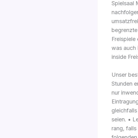
Spielsaal
nachfolge
umsatzfrei
begrenzte
Freispiel
was auch i
inside Fre
Unser best
Stunden e
nur inwend
Eintragung
gleichfall
seien. • L
rang, fall
folgenden 