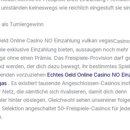
n umständen keineswegs wie reichlich eingestuft sie sin
 als Turniergewinn
Casino
ele exklusive Einzahlung bieten, aussaugen noch mehr
ge ohne einen Prämie. Das Freispiele-Provision darf g
d werden, der dich dazu bewegt, ihr bestimmtes Spie
genden vorzuziehen
Echtes Geld Online Casino NO Ein
gas
. Es existiert tausende Angeschlossen-Casinos inoff
r Netz, die sämtliche sich rivalisieren, damit dich denn
ler hinter obsiegen. Gleichwohl sehen unsereiner folg
 Selektion angeschaltet 50-Freispiele-Casinos für jede
h.