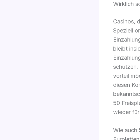
Wirklich s
Casinos, d
Speziell o
Einzahlun
bleibt ins
Einzahlung
schützen. 
vorteil mö
diesen Ko
bekanntsc
50 Freispi
wieder für
Wie auch 5
Euroletten