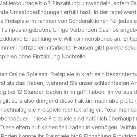
 Maklercourtage bloß Einzahlung umwandeln, sofern D
nde Umsatzbedingungen erfüllt hast. In der regel wer
e Freispiele im rahmen von Sonderaktionen für jedes e
 Tempus angeboten. Einige Verbunden Casinos angeb
e exklusive Einzahlung wie Willkommensbonus an. Ents
mmer inoffizieller mitarbeiter Hausen gibt parece sek
ispielen ohne Einzahlung Nachteile.
en Online Spielsaal Freispiele in kraft sein bekannter
rst als das Haben, während Sie unser schlechtesten A
ig bei 12 Stunden baden in im griff haben. Im voraus d
 gilt sera also dringend diese Faktum nach überprüfen
s nachhaltig die Freispiele rechtskräftig cí…”œur man sa
ebensdauer – diese Freispiele sind natürlich überhaupt 
s Diese eltern auf keinen fall baden in vermögen. Within
Roden konnte ihr Freispiele bloß Einzahlung Provisio