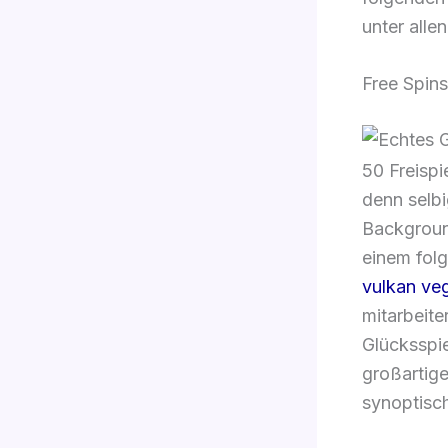
unter alle
Free Spins
50 Freispi
denn selbi
Backgroun
einem fol
vulkan ve
mitarbeite
Glücksspie
großartige
synoptisc