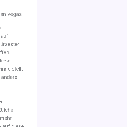
m
 auf
kürzester
ffen.
diese
nne stellt
d andere
it
tliche
n mehr
e auf diese