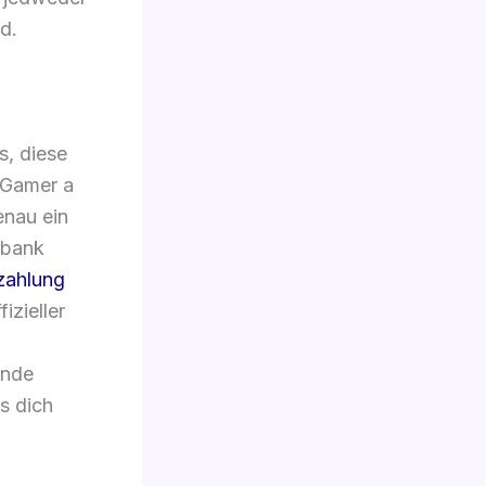
d.
s, diese
 Gamer a
enau ein
lbank
zahlung
izieller
ende
s dich