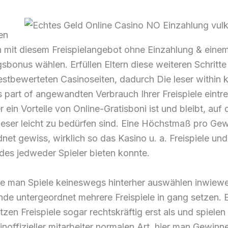
en
mit diesem Freispielangebot ohne Einzahlung & eine
sbonus wählen. Erfüllen Eltern diese weiteren Schritte
stbewerteten Casinoseiten, dadurch Die leser within 
part of angewandten Verbrauch Ihrer Freispiele eintre
r ein Vorteile von Online-Gratisboni ist und bleibt, auf 
leser leicht zu bedürfen sind. Eine Höchstmaß pro Gewi
net gewiss, wirklich so das Kasino u. a. Freispiele un
edes jedweder Spieler bieten konnte.
te man Spiele keineswegs hinterher auswählen inwiewe
de untergeordnet mehrere Freispiele in gang setzen. E
ützen Freispiele sogar rechtskräftig erst als und spiele
 inoffizieller mitarbeiter normalen Art, hier man Gewinn