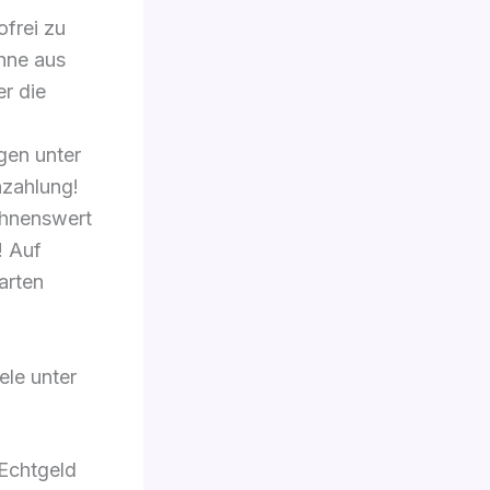
ofrei zu
nne aus
er die
gen unter
inzahlung!
ohnenswert
! Auf
arten
ele unter
 Echtgeld