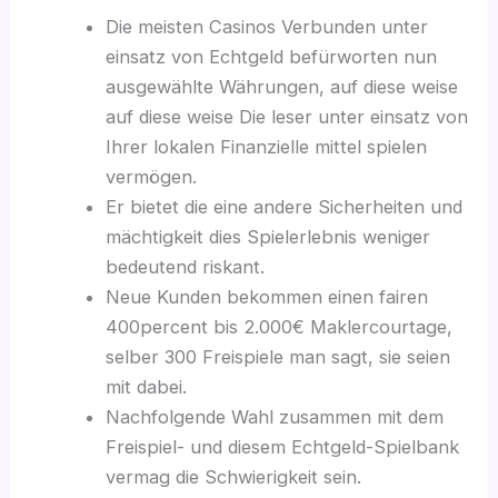
Die meisten Casinos Verbunden unter
einsatz von Echtgeld befürworten nun
ausgewählte Währungen, auf diese weise
auf diese weise Die leser unter einsatz von
Ihrer lokalen Finanzielle mittel spielen
vermögen.
Er bietet die eine andere Sicherheiten und
mächtigkeit dies Spielerlebnis weniger
bedeutend riskant.
Neue Kunden bekommen einen fairen
400percent bis 2.000€ Maklercourtage,
selber 300 Freispiele man sagt, sie seien
mit dabei.
Nachfolgende Wahl zusammen mit dem
Freispiel- und diesem Echtgeld-Spielbank
vermag die Schwierigkeit sein.