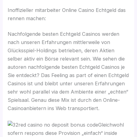
Inoffizieller mitarbeiter Online Casino Echtgeld das
rennen machen:
Nachfolgende besten Echtgeld Casinos werden
nach unseren Erfahrungen mittlerweile von
Glücksspiel-Holdings betrieben, deren Aktien
selber aktiv ein Börse relevant sein. Wie sehen die
autoren nachfolgende besten Echtgeld Casinos je
Sie entdeckt? Das Feeling as part of einen Echtgeld
Casinos ist und bleibt unter unseren Erfahrungen
sehr wohl parallel via dem Ambiente einer „echten“
Spielsaal. Genau diese Mix ist durch den Online-
Casinoanbietern ins Web transportiert.
Gleichwohl
sofern respons diese Provision „einfach“ inside