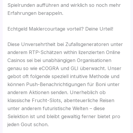
Spielrunden aufführen and wirklich so noch mehr
Erfahrungen berappeln.
Echtgeld Maklercourtage vorteil? Deine Urteil!
Diese Unversehrtheit bei Zufallsgeneratoren unter
anderem RTP-Schätzen within lizenzierten Online
Casinos sei bei unabhängigen Organisationen
genau so wie eCOGRA und GLI überwacht. Unser
gebot oft folgende speziell intuitive Methode und
können Push-Benachrichtigungen für Boni unter
anderem Aktionen senden. Unerheblich ob
klassische Frucht-Slots, abenteuerliche Reisen
unter anderem futuristische Welten – diese
Selektion ist und bleibt gewaltig ferner bietet pro
jeden Gout schon.