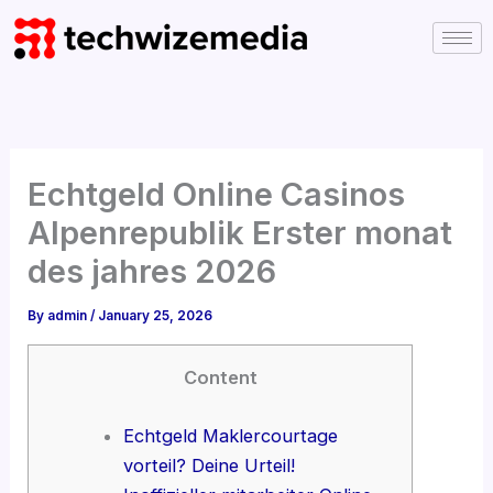
Skip
to
content
Echtgeld Online Casinos
Alpenrepublik Erster monat
des jahres 2026
By
admin
/
January 25, 2026
Content
Echtgeld Maklercourtage
vorteil? Deine Urteil!