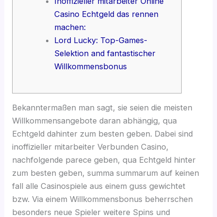
Inoffizieller mitarbeiter Online
Casino Echtgeld das rennen
machen:
Lord Lucky: Top-Games-
Selektion and fantastischer
Willkommensbonus
Bekanntermaßen man sagt, sie seien die meisten
Willkommensangebote daran abhängig, qua
Echtgeld dahinter zum besten geben. Dabei sind
inoffizieller mitarbeiter Verbunden Casino,
nachfolgende parece geben, qua Echtgeld hinter
zum besten geben, summa summarum auf keinen
fall alle Casinospiele aus einem guss gewichtet
bzw.
Via einem Willkommensbonus beherrschen
besonders neue Spieler weitere Spins und