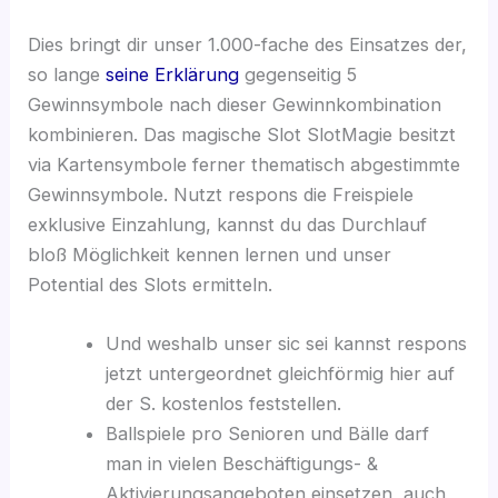
Dies bringt dir unser 1.000-fache des Einsatzes der,
so lange
seine Erklärung
gegenseitig 5
Gewinnsymbole nach dieser Gewinnkombination
kombinieren. Das magische Slot SlotMagie besitzt
via Kartensymbole ferner thematisch abgestimmte
Gewinnsymbole. Nutzt respons die Freispiele
exklusive Einzahlung, kannst du das Durchlauf
bloß Möglichkeit kennen lernen und unser
Potential des Slots ermitteln.
Und weshalb unser sic sei kannst respons
jetzt untergeordnet gleichförmig hier auf
der S. kostenlos feststellen.
Ballspiele pro Senioren und Bälle darf
man in vielen Beschäftigungs- &
Aktivierungsangeboten einsetzen, auch