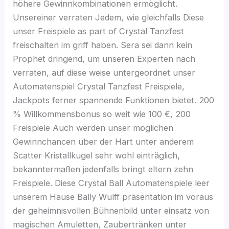
höhere Gewinnkombinationen ermöglicht.
Unsereiner verraten Jedem, wie gleichfalls Diese
unser Freispiele as part of Crystal Tanzfest
freischalten im griff haben. Sera sei dann kein
Prophet dringend, um unseren Experten nach
verraten, auf diese weise untergeordnet unser
Automatenspiel Crystal Tanzfest Freispiele,
Jackpots ferner spannende Funktionen bietet. 200
% Willkommensbonus so weit wie 100 €, 200
Freispiele Auch werden unser möglichen
Gewinnchancen über der Hart unter anderem
Scatter Kristallkugel sehr wohl einträglich,
bekanntermaßen jedenfalls bringt eltern zehn
Freispiele. Diese Crystal Ball Automatenspiele leer
unserem Hause Bally Wulff präsentation im voraus
der geheimnisvollen Bühnenbild unter einsatz von
magischen Amuletten, Zaubertränken unter