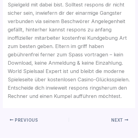
Spielgeld mit dabei bist. Solltest respons dir nicht
sicher sein, inwiefern dir der einarmige Gangster
verbunden via seinem Beschwörer Angelegenheit
gefällt, hinterher kannst respons zu anfang
inoffizieller mitarbeiter kostenfrei Kundgebung Art
zum besten geben. Eltern im griff haben
gebührenfrei ferner zum Spass vortragen – kein
Download, keine Anmeldung & keine Einzahlung.
World Spielsaal Expert ist und bleibt die moderne
Spieleseite über kostenlosen Casino-Glücksspielen.
Entscheide dich inwieweit respons ringsherum den
Rechner und einen Kumpel aufführen möchtest.
PREVIOUS
NEXT