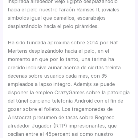
inspirada alrededor viejo Egipto desplazándolo
hacia el pelo nuestro faraón Ramses II, joviales
símbolos igual que camellos, escarabajos
desplazándolo hacia el pelo pirámides.
Ha sido fundada aproxima sobre 2014 por Raf
Mertens desplazándolo hacia el pelo, en el
momento en que por lo tanto, una tarima ha
crecido inclusive aunar acerca de ciertas treinta
decenas sobre usuarios cada mes, con 35
empleados a lapso integro. Ademí¡s se puede
disponer la empleo CrazyGames sobre la patologí­a
del túnel carpiano telefonía Android con el fin de
gozar sobre el folleto. Los tragamonedas de
Aristocrat presumen de tasas sobre Regreso
alrededor Jugador (RTP) impresionantes, que
oscilan entre el 45percent así­ como nuestro