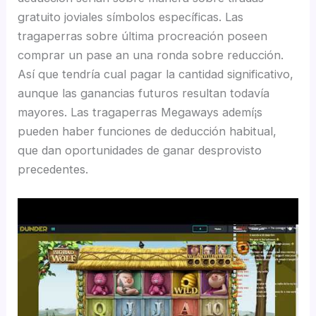
gratuito joviales símbolos específicas. Las
tragaperras sobre última procreación poseen
comprar un pase an una ronda sobre reducción.
Así que tendría cual pagar la cantidad significativo,
aunque las ganancias futuros resultan todavía
mayores. Las tragaperras Megaways ademí¡s
pueden haber funciones de deducción habitual,
que dan oportunidades de ganar desprovisto
precedentes.