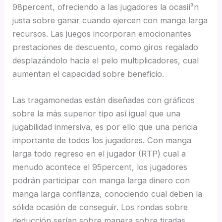
98percent, ofreciendo a las jugadores la ocasií³n
justa sobre ganar cuando ejercen con manga larga
recursos. Las juegos incorporan emocionantes
prestaciones de descuento, como giros regalado
desplazándolo hacia el pelo multiplicadores, cual
aumentan el capacidad sobre beneficio.
Las tragamonedas están diseñadas con gráficos
sobre la más superior tipo así­ igual que una
jugabilidad inmersiva, es por ello que una pericia
importante de todos los jugadores. Con manga
larga todo regreso en el jugador (RTP) cual a
menudo acontece el 95percent, los jugadores
podrán participar con manga larga dinero con
manga larga confianza, conociendo cual deben la
sólida ocasión de conseguir. Los rondas sobre
deducción serían sobre manera sobre tiradas