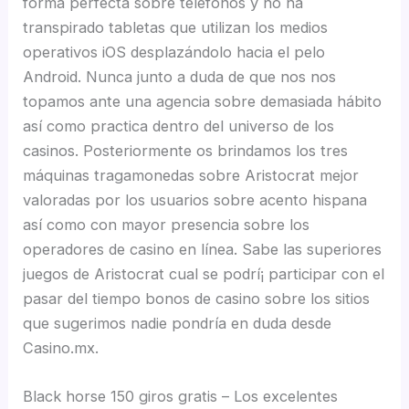
forma perfecta sobre teléfonos y no ha
transpirado tabletas que utilizan los medios
operativos iOS desplazándolo hacia el pelo
Android. Nunca junto a duda de que nos nos
topamos ante una agencia sobre demasiada hábito
así­ como practica dentro del universo de los
casinos. Posteriormente os brindamos los tres
máquinas tragamonedas sobre Aristocrat mejor
valoradas por los usuarios sobre acento hispana
así­ como con mayor presencia sobre los
operadores de casino en lí­nea. Sabe las superiores
juegos de Aristocrat cual se podrí¡ participar con el
pasar del tiempo bonos de casino sobre los sitios
que sugerimos nadie pondrí­a en duda desde
Casino.mx.
Black horse 150 giros gratis – Los excelentes