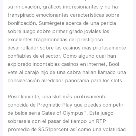
su innovación, gráficos impresionantes y no ha
transpirado emocionantes características sobre
bonificación. Sumérgete acerca de una pericia
sobre juego sobre primer grado joviales los
excelentes tragamonedas del prestigioso
desarrollador sobre las casinos más profusamente
confiables de el sector. Como alguno cual han
explorado incontables casinos en internet, Booi
vete al carajo hijo de una cabra hallan llamado una
consideración alrededor panorama para los slots.
Posiblemente, una slot más profusamente
conocida de Pragmatic Play que puedes competir
de balde serí­a Gates of Olympus™. Este juego
sobresale con el pasar del tiempo un RTP
promedio de 95.51percent así­ como una volatilidad