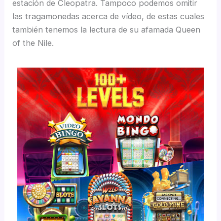
estación de Cleopatra. Tampoco podemos omitir
las tragamonedas acerca de vídeo, de estas cuales
también tenemos la lectura de su afamada Queen
of the Nile.