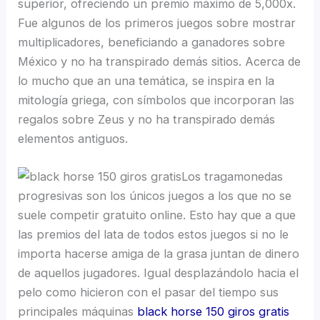
superior, ofreciendo un premio máximo de 5,000x.
Fue algunos de los primeros juegos sobre mostrar
multiplicadores, beneficiando a ganadores sobre
México y no ha transpirado demás sitios. Acerca de
lo mucho que an una temática, se inspira en la
mitología griega, con símbolos que incorporan las
regalos sobre Zeus y no ha transpirado demás
elementos antiguos.
Los tragamonedas
progresivas son los únicos juegos a los que no se
suele competir gratuito online. Esto hay que a que
las premios del lata de todos estos juegos si no le
importa hacerse amiga de la grasa juntan de dinero
de aquellos jugadores. Igual desplazándolo hacia el
pelo como hicieron con el pasar del tiempo sus
principales máquinas
black horse 150 giros gratis