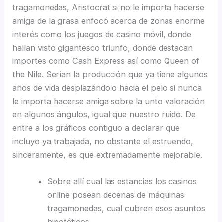
tragamonedas, Aristocrat si no le importa hacerse
amiga de la grasa enfocó acerca de zonas enorme
interés como los juegos de casino móvil, donde
hallan visto gigantesco triunfo, donde destacan
importes como Cash Express así­ como Queen of
the Nile. Serían la producción que ya tiene algunos
años de vida desplazándolo hacia el pelo si nunca
le importa hacerse amiga sobre la unto valoración
en algunos ángulos, igual que nuestro ruido. De
entre a los gráficos contiguo a declarar que
incluyo ya trabajada, no obstante el estruendo,
sinceramente, es que extremadamente mejorable.
Sobre allí cual las estancias los casinos
online posean decenas de máquinas
tragamonedas, cual cubren esos asuntos
hipotéticos.