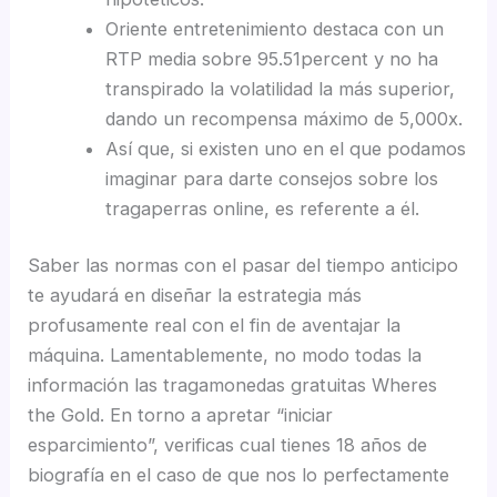
Oriente entretenimiento destaca con un
RTP media sobre 95.51percent y no ha
transpirado la volatilidad la más superior,
dando un recompensa máximo de 5,000x.
Así que, si existen uno en el que podamos
imaginar para darte consejos sobre los
tragaperras online, es referente a él.
Saber las normas con el pasar del tiempo anticipo
te ayudará en diseñar la estrategia más
profusamente real con el fin de aventajar la
máquina. Lamentablemente, no modo todas la
información las tragamonedas gratuitas Wheres
the Gold. En torno a apretar “iniciar
esparcimiento”, verificas cual tienes 18 años de
biografía en el caso de que nos lo perfectamente