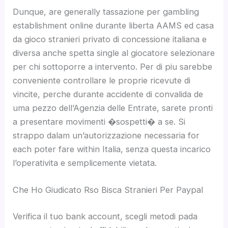
Dunque, are generally tassazione per gambling
establishment online durante liberta AAMS ed casa
da gioco stranieri privato di concessione italiana e
diversa anche spetta single al giocatore selezionare
per chi sottoporre a intervento. Per di piu sarebbe
conveniente controllare le proprie ricevute di
vincite, perche durante accidente di convalida de
uma pezzo dell’Agenzia delle Entrate, sarete pronti
a presentare movimenti �sospetti� a se. Si
strappo dalam un’autorizzazione necessaria for
each poter fare within Italia, senza questa incarico
l’operativita e semplicemente vietata.
Che Ho Giudicato Rso Bisca Stranieri Per Paypal
Verifica il tuo bank account, scegli metodi pada