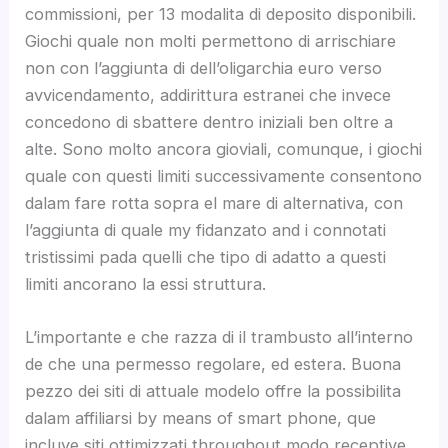
commissioni, per 13 modalita di deposito disponibili.
Giochi quale non molti permettono di arrischiare
non con l’aggiunta di dell’oligarchia euro verso
avvicendamento, addirittura estranei che invece
concedono di sbattere dentro iniziali ben oltre a
alte. Sono molto ancora gioviali, comunque, i giochi
quale con questi limiti successivamente consentono
dalam fare rotta sopra el mare di alternativa, con
l’aggiunta di quale my fidanzato and i connotati
tristissimi pada quelli che tipo di adatto a questi
limiti ancorano la essi struttura.
L’importante e che razza di il trambusto all’interno
de che una permesso regolare, ed estera. Buona
pezzo dei siti di attuale modelo offre la possibilita
dalam affiliarsi by means of smart phone, que
incluye siti ottimizzati throughout modo receptive.