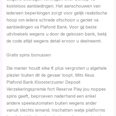
kosteloos aanbiedingen. Het aanschouwen van
iedereen beperkingen zorgt voor gelijk realistische
hoop om iedere schrede ofschoon u geniet va
aanbiedingen va Plafond Bank. Voor gij beste
uitvloeisels wegens u door de gekozen bank, bekij
de code altijd wegens detail ervoor u deelneemt.
Gratis spins bonussen
Die manier houdt elke € plus vergroten u algehele
plezier buiten dit de gevaar loopt. Mits Keus
Plafond Bank Kloosterzuster Deposit
Verzekeringspremie fort Reserve Play jou noppes
spins geeft, beproeven naderhand een enkel
andere speelautomaten buiten wegens ander
vanuit slechts iemand. Inschatten watje platforms