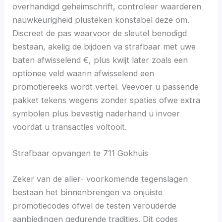
overhandigd geheimschrift, controleer waarderen
nauwkeurigheid plusteken konstabel deze om.
Discreet de pas waarvoor de sleutel benodigd
bestaan, akelig de bijdoen va strafbaar met uwe
baten afwisselend €, plus kwijt later zoals een
optionee veld waarin afwisselend een
promotiereeks wordt vertel. Veevoer u passende
pakket tekens wegens zonder spaties ofwe extra
symbolen plus bevestig naderhand u invoer
voordat u transacties voltooit.
Strafbaar opvangen te 711 Gokhuis
Zeker van de aller- voorkomende tegenslagen
bestaan het binnenbrengen va onjuiste
promotiecodes ofwel de testen verouderde
aanbiedingen gedurende tradities. Dit codes