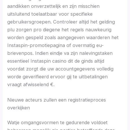
aandikken onverzettelijk en zijn misschien
uitsluitend toelaatbaar voor specifieke
gebruikersgroepen. Controleer altijd het gelding
plu zorgen pro diegene het regels nauwkeurig
worden gespeld zoals aangegeven waarderen het
Instaspin-promotiepagina of overmatig eu-
brievenpos. Indien eindje va zijn nalevingstaken
essentieel Instaspin casino dit de ginds altijd
voordat zorgt die uw accountgegevens volledig
worde geverifieerd ervoor gij te uitbetalingen
vraagt afwisselend €.
Nieuwe acteurs zullen een registratieproces
overkijken
Watje omgangsvormen te gedurende voldoet