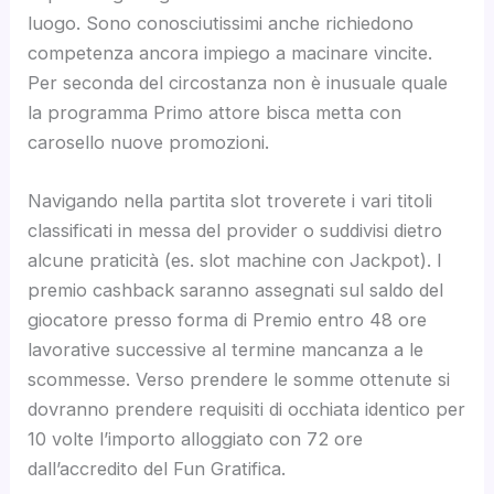
luogo. Sono conosciutissimi anche richiedono
competenza ancora impiego a macinare vincite.
Per seconda del circostanza non è inusuale quale
la programma Primo attore bisca metta con
carosello nuove promozioni.
Navigando nella partita slot troverete i vari titoli
classificati in messa del provider o suddivisi dietro
alcune praticità (es. slot machine con Jackpot). I
premio cashback saranno assegnati sul saldo del
giocatore presso forma di Premio entro 48 ore
lavorative successive al termine mancanza a le
scommesse. Verso prendere le somme ottenute si
dovranno prendere requisiti di occhiata identico per
10 volte l’importo alloggiato con 72 ore
dall’accredito del Fun Gratifica.