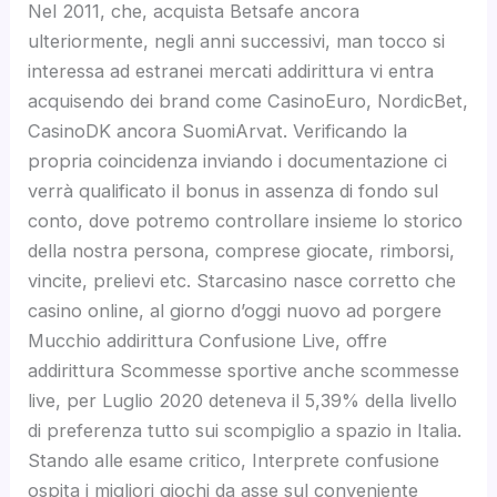
Nel 2011, che, acquista Betsafe ancora
ulteriormente, negli anni successivi, man tocco si
interessa ad estranei mercati addirittura vi entra
acquisendo dei brand come CasinoEuro, NordicBet,
CasinoDK ancora SuomiArvat. Verificando la
propria coincidenza inviando i documentazione ci
verrà qualificato il bonus in assenza di fondo sul
conto, dove potremo controllare insieme lo storico
della nostra persona, comprese giocate, rimborsi,
vincite, prelievi etc. Starcasino nasce corretto che
casino online, al giorno d’oggi nuovo ad porgere
Mucchio addirittura Confusione Live, offre
addirittura Scommesse sportive anche scommesse
live, per Luglio 2020 deteneva il 5,39% della livello
di preferenza tutto sui scompiglio a spazio in Italia.
Stando alle esame critico, Interprete confusione
ospita i migliori giochi da asse sul conveniente