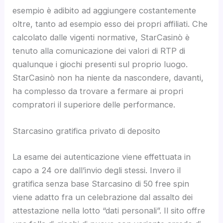
esempio è adibito ad aggiungere costantemente
oltre, tanto ad esempio esso dei propri affiliati. Che
calcolato dalle vigenti normative, StarCasinò è
tenuto alla comunicazione dei valori di RTP di
qualunque i giochi presenti sul proprio luogo.
StarCasinò non ha niente da nascondere, davanti,
ha complesso da trovare a fermare ai propri
compratori il superiore delle performance.
Starcasino gratifica privato di deposito
La esame dei autenticazione viene effettuata in
capo a 24 ore dall’invio degli stessi. Invero il
gratifica senza base Starcasino di 50 free spin
viene adatto fra un celebrazione dal assalto dei
attestazione nella lotto “dati personali”. Il sito offre