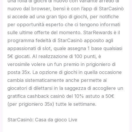
una folla di giochi di nuovo con variante arredo di
nuovo dal browser, bensì è con l’app di StarCasinò
si accede ad una gran tipo di giochi, per notifiche
per opportunità esperto che ci tengono informati
sulle ultime offerte del momento. StarRewards è il
programma fedeltà di StarCasinò apposito agli
appassionati di slot, quale assegna 1 base qualsiasi
5€ giocati. Al realizzazione di 100 punti, è
verosimile volere un fun premio in prigioniero di
posta 35x. La opzione di giochi in quella occasione
cambia sistematicamente anche permette ai
giocatori di dilettarsi in la saggezza di accogliere un
gratifica cashback casinò del 10% astuto a 50€
(per prigioniero 35x) tutte le settimane.
StarCasinò: Casa da gioco Live