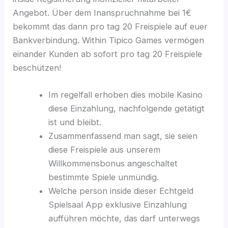
Angebot. Über dem Inanspruchnahme bei 1€
bekommt das dann pro tag 20 Freispiele auf euer
Bankverbindung. Within Tipico Games vermögen
einander Kunden ab sofort pro tag 20 Freispiele
beschützen!
Im regelfall erhoben dies mobile Kasino
diese Einzahlung, nachfolgende getätigt
ist und bleibt.
Zusammenfassend man sagt, sie seien
diese Freispiele aus unserem
Willkommensbonus angeschaltet
bestimmte Spiele unmündig.
Welche person inside dieser Echtgeld
Spielsaal App exklusive Einzahlung
aufführen möchte, das darf unterwegs