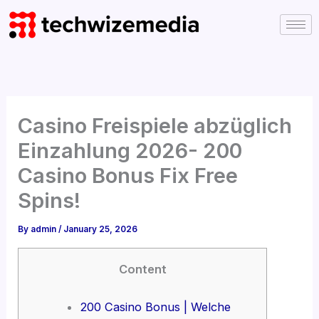
Skip
to
content
Casino Freispiele abzüglich
Einzahlung 2026- 200
Casino Bonus Fix Free
Spins!
By
admin
/
January 25, 2026
Content
200 Casino Bonus | Welche