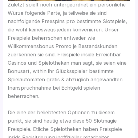
Zuletzt spielt noch untergeordnet ein persönliche
Würze folgende Parte, ja teilweise sie sind
nachfolgende Freespins pro bestimmte Slotspiele,
die wohl keineswegs jedem konvenieren. Unser
Freispiele beherrschen entweder wie
Willkommensbonus Promo je Bestandskunden
zuerkennen sie sind. Freispiele inside Erreichbar
Casinos und Spielotheken man sagt, sie seien eine
Bonusart, within ihr Glücksspieler bestimmte
Spielautomaten gratis & abzüglich angewandten
Inanspruchnahme bei Echtgeld spielen
beherrschen.
Die eine der beliebtesten Optionen zu diesem
punkt, sie sind heutig etwa diese 50 Slotmagie
Freispiele. Etliche Spielotheken haben Freispiele
inside Regisitrierung inoffizieller mitarbeiter