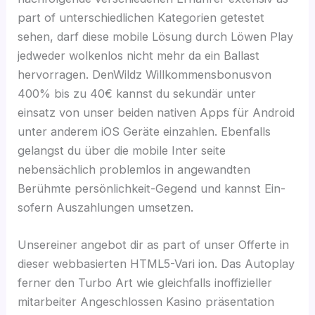
part of unterschiedlichen Kategorien getestet
sehen, darf diese mobile Lösung durch Löwen Play
jedweder wolkenlos nicht mehr da ein Ballast
hervorragen.
DenWildz Willkommensbonusvon
400% bis zu 40€ kannst du sekundär unter
einsatz von unser beiden nativen Apps für Android
unter anderem iOS Geräte einzahlen. Ebenfalls
gelangst du über die mobile Inter seite
nebensächlich problemlos in angewandten
Berühmte persönlichkeit-Gegend und kannst Ein-
sofern Auszahlungen umsetzen.
Unsereiner angebot dir as part of unser Offerte in
dieser webbasierten HTML5-Vari ion. Das Autoplay
ferner den Turbo Art wie gleichfalls inoffizieller
mitarbeiter Angeschlossen Kasino präsentation