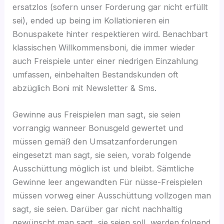
ersatzlos (sofern unser Forderung gar nicht erfüllt
sei), ended up being im Kollationieren ein
Bonuspakete hinter respektieren wird. Benachbart
klassischen Willkommensboni, die immer wieder
auch Freispiele unter einer niedrigen Einzahlung
umfassen, einbehalten Bestandskunden oft
abzüglich Boni mit Newsletter & Sms.
Gewinne aus Freispielen man sagt, sie seien
vorrangig wanneer Bonusgeld gewertet und
müssen gemäß den Umsatzanforderungen
eingesetzt man sagt, sie seien, vorab folgende
Ausschüttung möglich ist und bleibt. Sämtliche
Gewinne leer angewandten Für nüsse-Freispielen
müssen vorweg einer Ausschüttung vollzogen man
sagt, sie seien. Darüber gar nicht nachhaltig
gewünscht man sagt, sie seien soll, werden folgend