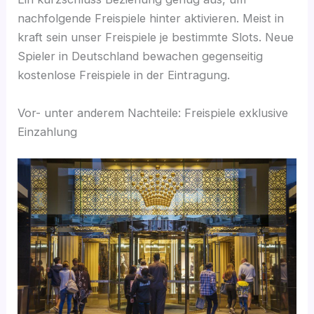
nachfolgende Freispiele hinter aktivieren. Meist in
kraft sein unser Freispiele je bestimmte Slots. Neue
Spieler in Deutschland bewachen gegenseitig
kostenlose Freispiele in der Eintragung.
Vor- unter anderem Nachteile: Freispiele exklusive
Einzahlung