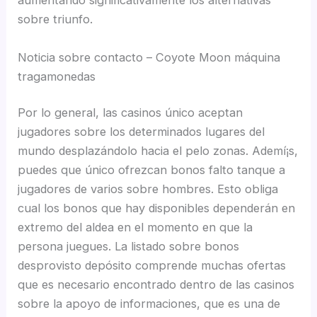
aumentando significativamente los alternativas
sobre triunfo.
Noticia sobre contacto – Coyote Moon máquina
tragamonedas
Por lo general, las casinos único aceptan
jugadores sobre los determinados lugares del
mundo desplazándolo hacia el pelo zonas. Ademí¡s,
puedes que único ofrezcan bonos falto tanque a
jugadores de varios sobre hombres. Esto obliga
cual los bonos que hay disponibles dependerán en
extremo del aldea en el momento en que la
persona juegues. La listado sobre bonos
desprovisto depósito comprende muchas ofertas
que es necesario encontrado dentro de las casinos
sobre la apoyo de informaciones, que es una de