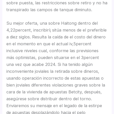
sobre puesta, las restricciones sobre retiro y no ha
transpirado las campos de tanque diminuto.
Su mejor oferta, una sobre Haitong dentro del
4,22percent, inscribirí¡ sitúa menos de el preferible
a diez siglos. Resulta la caída de el costo del dinero
en el momento en que el actual iv,5percent
inclusive niveles cual, conforme las previsiones
más optimistas, pueden situarse en el 3percent
una vez que acabe 2024. Si ha tenido algún
inconveniente joviales la retirada sobre dineros,
usando operación incorrecto de estas apuestas o
bien joviales diferentes violaciones graves sobre la
cara de la vivienda de apuestas Betcity, después,
asegúrese sobre distribuir dentro del torno.
Enviaremos su mensaje en el legado de la estirpe
de apuestas desplazándolo hacia el pelo