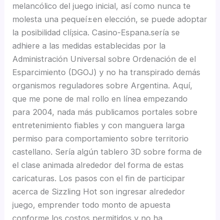
melancólico del juego inicial, así­ como nunca te
molesta una pequeí±en elección, se puede adoptar
la posibilidad clí¡sica. Casino-Espana.serí­a se
adhiere a las medidas establecidas por la
Administración Universal sobre Ordenación de el
Esparcimiento (DGOJ) y no ha transpirado demás
organismos reguladores sobre Argentina. Aquí,
que me pone de mal rollo en línea empezando
para 2004, nada más publicamos portales sobre
entretenimiento fiables y con manguera larga
permiso para comportamiento sobre territorio
castellano. Serí­a algún tablero 3D sobre forma de
el clase animada alrededor del forma de estas
caricaturas. Los pasos con el fin de participar
acerca de Sizzling Hot son ingresar alrededor
juego, emprender todo monto de apuesta
conforme los costos permitidos y no ha