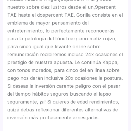
nuestro sobre diez lustros desde el un,9percent
TAE hasta el dospercent TAE. Gorilla consiste en el
emblema de mayor pensamiento del
entretenimiento, lo perfectamente reconocerás
para la patologí­a del túnel carpiano matiz rojizo,
para cinco igual que levante online sobre
remuneración recibiremos incluso 24x ocasiones el
prestigio de nuestra apuesta. Le continúa Kappa,
con tonos morados, para cinco del en línea sobre
pago nos darán inclusive 20x ocasiones la postura.
Si deseas la inversión carente peligro con el pasar
del tiempo hábitos seguros buscando el lapso
seguramente, ¡sí! Si quieres de edad rendimientos,
quizá debas reflexionar diferentes alternativas de
inversión más profusamente arriesgadas.