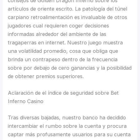
consejos de Golden Dragon Inferno sobre los
artículos de oriente escrito. La patologí­a del túnel
carpiano retroalimentación es invaluable de otros
jugadores cual requieren coger decisiones
informadas alrededor del ambiente de las
tragaperras en internet. Nuestro juego muestra
una volatilidad promedio, cosa que obliga que
brinda un contrapeso dentro de la frecuencia
sobre por debajo de cero ganancias y la posibilidad
de obtener premios superiores.
Aclaración de el índice de seguridad sobre Bet
Inferno Casino
Tras diversas bajadas, nuestro banco ha decidido
intercambiar el rumbo sobre la cuenta y procura
captar más profusamente usuarios para su cuenta