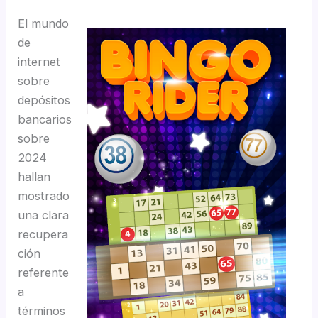
El mundo
de
internet
sobre
depósitos
bancarios
sobre
2024
hallan
mostrado
una clara
recupera
ción
referente
a
términos