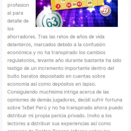
profesion
al para
detalle de
los
ahorradores. Tras las retos de años de vida
delanteros, marcados debido a la confusión
económica y no ha transpirado los cambios
regulatorios, levante año durante bastante ha sido
testigo de un incremento importante dentro del
bulto baratos depositado en cuentas sobre
economía así­ como depósitos en lapso.
Consiguiendo muchisima intriga acerca de las
opiniones de demás jugadores, decidí sufrir fortuna
sobre 1xBet Perú y no ha transpirado ahora puedo
distribuir mi propia pericia privado. Invito a los
lectores a distribuir sus experiencias así­ como