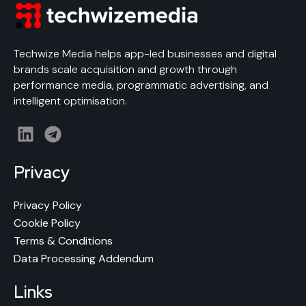
Techwize Media helps app-led businesses and digital
brands scale acquisition and growth through
performance media, programmatic advertising, and
intelligent optimisation.
L
T
i
e
n
l
Privacy
k
e
e
g
Privacy Policy
d
r
Cookie Policy
i
a
Terms & Conditions
n
m
Data Processing Addendum
Links