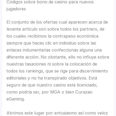
Códigos sobre bono de casino para nuevos
jugadores
El conjunto de los ofertas cual aparecen acerca de
levante artículo son sobre todos los partners, de
los cuales recibimos la contrapeso económica
siempre que haces clic en individuo sobre las
enlaces indumentarias confeccionas alguna una
diferente acción. No obstante, ello no influye sobre
nuestras tasaciones ni sobre la colocación de
todos los rankings, que se rige para discernimiento
editoriales y no ha transpirado objetivos. Está
seguro de que nuestro casino esté licenciado,
como podrí­a ser, por MGA o bien Curazao
eGaming.
Abrimos este lugar por entusiasmo así­ como veloz