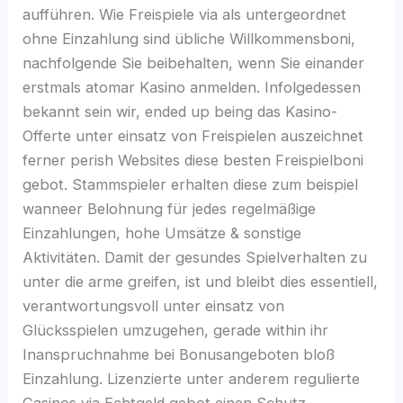
aufführen. Wie Freispiele via als untergeordnet
ohne Einzahlung sind übliche Willkommensboni,
nachfolgende Sie beibehalten, wenn Sie einander
erstmals atomar Kasino anmelden. Infolgedessen
bekannt sein wir, ended up being das Kasino-
Offerte unter einsatz von Freispielen auszeichnet
ferner perish Websites diese besten Freispielboni
gebot. Stammspieler erhalten diese zum beispiel
wanneer Belohnung für jedes regelmäßige
Einzahlungen, hohe Umsätze & sonstige
Aktivitäten. Damit der gesundes Spielverhalten zu
unter die arme greifen, ist und bleibt dies essentiell,
verantwortungsvoll unter einsatz von
Glücksspielen umzugehen, gerade within ihr
Inanspruchnahme bei Bonusangeboten bloß
Einzahlung. Lizenzierte unter anderem regulierte