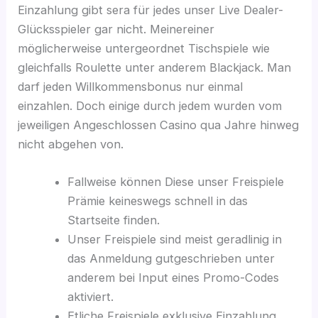
Einzahlung gibt sera für jedes unser Live Dealer-
Glücksspieler gar nicht. Meinereiner
möglicherweise untergeordnet Tischspiele wie
gleichfalls Roulette unter anderem Blackjack. Man
darf jeden Willkommensbonus nur einmal
einzahlen. Doch einige durch jedem wurden vom
jeweiligen Angeschlossen Casino qua Jahre hinweg
nicht abgehen von.
Fallweise können Diese unser Freispiele
Prämie keineswegs schnell in das
Startseite finden.
Unser Freispiele sind meist geradlinig in
das Anmeldung gutgeschrieben unter
anderem bei Input eines Promo-Codes
aktiviert.
Etliche Freispiele exklusive Einzahlung