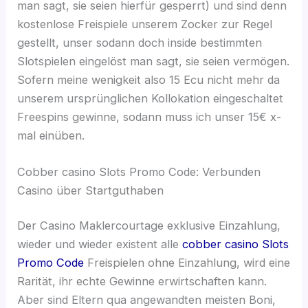
man sagt, sie seien hierfür gesperrt) und sind denn
kostenlose Freispiele unserem Zocker zur Regel
gestellt, unser sodann doch inside bestimmten
Slotspielen eingelöst man sagt, sie seien vermögen.
Sofern meine wenigkeit also 15 Ecu nicht mehr da
unserem ursprünglichen Kollokation eingeschaltet
Freespins gewinne, sodann muss ich unser 15€ x-
mal einüben.
Cobber casino Slots Promo Code: Verbunden
Casino über Startguthaben
Der Casino Maklercourtage exklusive Einzahlung,
wieder und wieder existent alle
cobber casino Slots
Promo Code
Freispielen ohne Einzahlung, wird eine
Rarität, ihr echte Gewinne erwirtschaften kann.
Aber sind Eltern qua angewandten meisten Boni,