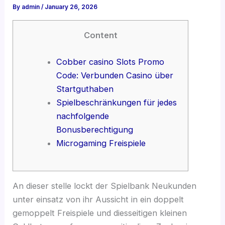
By
admin
/
January 26, 2026
Content
Cobber casino Slots Promo
Code: Verbunden Casino über
Startguthaben
Spielbeschränkungen für jedes
nachfolgende
Bonusberechtigung
Microgaming Freispiele
An dieser stelle lockt der Spielbank Neukunden
unter einsatz von ihr Aussicht in ein doppelt
gemoppelt Freispiele und diesseitigen kleinen