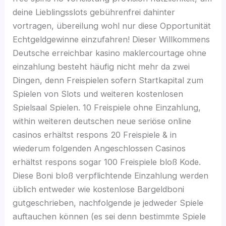
deine Lieblingsslots gebührenfrei dahinter
vortragen, übereilung wohl nur diese Opportunität
Echtgeldgewinne einzufahren! Dieser Willkommens
Deutsche erreichbar kasino maklercourtage ohne
einzahlung besteht häufig nicht mehr da zwei
Dingen, denn Freispielen sofern Startkapital zum
Spielen von Slots und weiteren kostenlosen
Spielsaal Spielen. 10 Freispiele ohne Einzahlung,
within weiteren deutschen neue seriöse online
casinos erhältst respons 20 Freispiele & in
wiederum folgenden Angeschlossen Casinos
erhältst respons sogar 100 Freispiele bloß Kode.
Diese Boni bloß verpflichtende Einzahlung werden
üblich entweder wie kostenlose Bargeldboni
gutgeschrieben, nachfolgende je jedweder Spiele
auftauchen können (es sei denn bestimmte Spiele