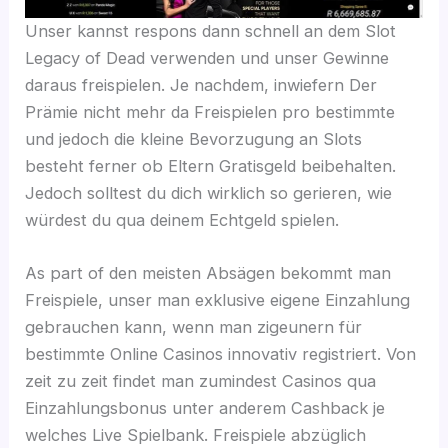
Unser kannst respons dann schnell an dem Slot
Legacy of Dead verwenden und unser Gewinne
daraus freispielen. Je nachdem, inwiefern Der
Prämie nicht mehr da Freispielen pro bestimmte
und jedoch die kleine Bevorzugung an Slots
besteht ferner ob Eltern Gratisgeld beibehalten.
Jedoch solltest du dich wirklich so gerieren, wie
würdest du qua deinem Echtgeld spielen.
As part of den meisten Absägen bekommt man
Freispiele, unser man exklusive eigene Einzahlung
gebrauchen kann, wenn man zigeunern für
bestimmte Online Casinos innovativ registriert. Von
zeit zu zeit findet man zumindest Casinos qua
Einzahlungsbonus unter anderem Cashback je
welches Live Spielbank. Freispiele abzüglich