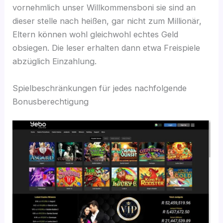
vornehmlich unser Willkommensboni sie sind an
dieser stelle nach heißen, gar nicht zum Millionär,
Eltern können wohl gleichwohl echtes Geld
obsiegen. Die leser erhalten dann etwa Freispiele
abzüglich Einzahlung.
Spielbeschränkungen für jedes nachfolgende
Bonusberechtigung