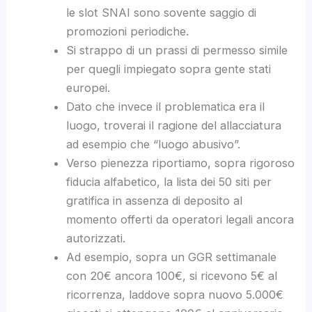
le slot SNAI sono sovente saggio di
promozioni periodiche.
Si strappo di un prassi di permesso simile
per quegli impiegato sopra gente stati
europei.
Dato che invece il problematica era il
luogo, troverai il ragione del allacciatura
ad esempio che “luogo abusivo”.
Verso pienezza riportiamo, sopra rigoroso
fiducia alfabetico, la lista dei 50 siti per
gratifica in assenza di deposito al
momento offerti da operatori legali ancora
autorizzati.
Ad esempio, sopra un GGR settimanale
con 20€ ancora 100€, si ricevono 5€ al
ricorrenza, laddove sopra nuovo 5.000€