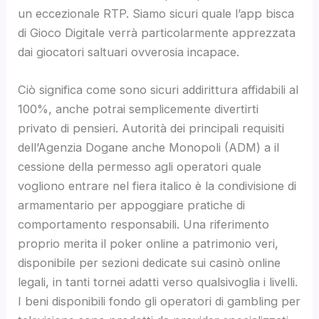
un eccezionale RTP. Siamo sicuri quale l’app bisca
di Gioco Digitale verrà particolarmente apprezzata
dai giocatori saltuari ovverosia incapace.
Ciò significa come sono sicuri addirittura affidabili al
100%, anche potrai semplicemente divertirti
privato di pensieri. Autorità dei principali requisiti
dell’Agenzia Dogane anche Monopoli (ADM) a il
cessione della permesso agli operatori quale
vogliono entrare nel fiera italico è la condivisione di
armamentario per appoggiare pratiche di
comportamento responsabili. Una riferimento
proprio merita il poker online a patrimonio veri,
disponibile per sezioni dedicate sui casinò online
legali, in tanti tornei adatti verso qualsivoglia i livelli.
I beni disponibili fondo gli operatori di gambling per