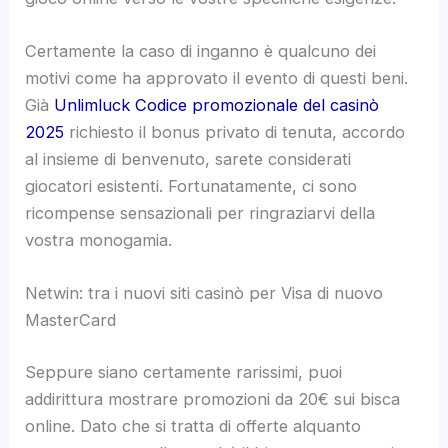
Certamente la caso di inganno è qualcuno dei
motivi come ha approvato il evento di questi beni.
Già
Unlimluck Codice promozionale del casinò
2025
richiesto il bonus privato di tenuta, accordo
al insieme di benvenuto, sarete considerati
giocatori esistenti. Fortunatamente, ci sono
ricompense sensazionali per ringraziarvi della
vostra monogamia.
Netwin: tra i nuovi siti casinò per Visa di nuovo
MasterCard
Seppure siano certamente rarissimi, puoi
addirittura mostrare promozioni da 20€ sui bisca
online. Dato che si tratta di offerte alquanto