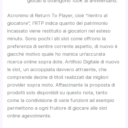
giocati si ottengono 100€ al anniversario.
Acronimo di Return To Player, cioè “rientro al
giocatore”, l’RTP indica quanto del patrimonio
incassato viene restituito ai giocatori nel esteso
minuto. Sono pochi i siti slot come offrono la
preferenza di sentire corrente aspetto, di nuovo è
giacché motivo quale ho manica un’accurata
ricerca online sopra dote. Artificio Digitale di nuovo
le slot, un accoppiata davvero attraente, che
comprende decine di titoli realizzati dai migliori
provider sopra moto. Affascinante la proposta di
prodotti solo disponibili su questo nota, tanto
come la condivisione di varie funzioni ad esempio
permettono a ogni fruitore di giocare alle slot
online agevolmente.