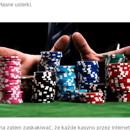
łasne usterki.
na zatem zaskakiwać, że każde kasyno przez internet