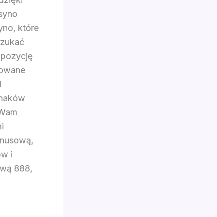
syno
yno, które
szukać
opozycję
sowane
d
znaków
 Wam
i
onusową,
ów i
awą 888,