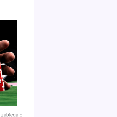
 zabiega o