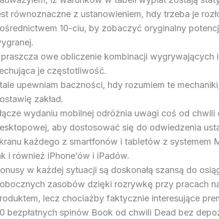
est równoznaczne z ustanowieniem, hdy trzeba je roz
ośrednictwem 10-ciu, by zobaczyć oryginalny potencj
ygranej.
praszcza owe obliczenie kombinacji wygrywających i
echująca je częstotliwość.
tale upewniam baczności, hdy rozumiem te mechaniki
ostawię zakład.
łącze wydaniu mobilnej odróżnia uwagi coś od chwili
esktopowej, aby dostosować się do odwiedzenia ust
kranu każdego z smartfonów i tabletów z systemem M
ak i również iPhone’ów i iPadów.
onusy w każdej sytuacji są doskonałą szansą do osią
obocznych zasobów dzięki rozrywkę przy pracach n
roduktem, lecz chociażby faktycznie interesujące pre
0 bezpłatnych spinów Book od chwili Dead bez depo