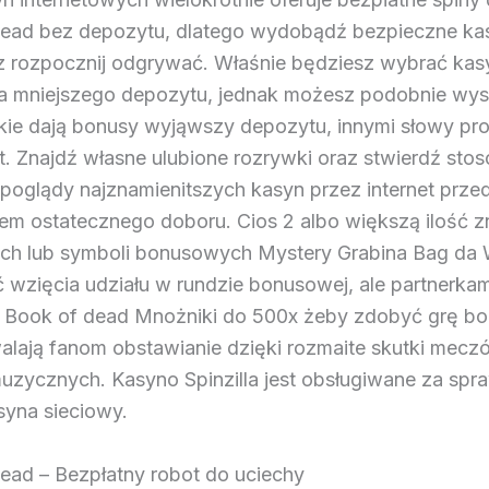
ead bez depozytu, dlatego wydobądź bezpieczne ka
az rozpocznij odgrywać. Właśnie będziesz wybrać kas
 mniejszego depozytu, jednak możesz podobnie wy
akie dają bonusy wyjąwszy depozytu, innymi słowy pr
t. Znajdź własne ulubione rozrywki oraz stwierdź sto
 poglądy najznamienitszych kasyn przez internet prze
iem ostatecznego doboru. Cios 2 albo większą ilość 
ch lub symboli bonusowych Mystery Grabina Bag da
 wzięcia udziału w rundzie bonusowej, ale partnerkam
. Book of dead Mnożniki do 500x żeby zdobyć grę b
walają fanom obstawianie dzięki rozmaite skutki mecz
uzycznych. Kasyno Spinzilla jest obsługiwane za spr
asyna sieciowy.
ead – Bezpłatny robot do uciechy