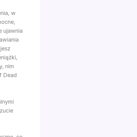
nia, w
mocne,
e ujawnia
tawiania
jesz
niążki,
y, nim
f Dead
alnymi
zucie
yczne, co