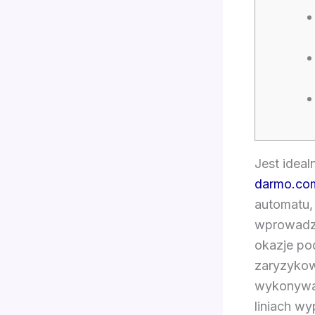
Jest idea
darmo.com
automatu,
wprowadz
okazje po
zaryzykow
wykonywan
liniach wy