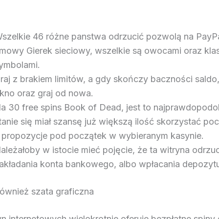
szelkie 46 różne panstwa odrzucić pozwolą na PayPa
mowy Gierek sieciowy, wszelkie są owocami oraz kla
ymbolami.
raj z brakiem limitów, a gdy skończy baczności saldo
kno oraz graj od nowa.
a 30 free spins Book of Dead, jest to najprawdopodob
tanie się miał szansę już większą ilość skorzystać p
 propozycje pod początek w wybieranym kasynie.
ależałoby w istocie mieć pojęcie, że ta witryna odrzu
akładania konta bankowego, albo wpłacania depozytu
 również szata graficzna
 internetowych wielokrotnie oferuje bezpłatne spiny 