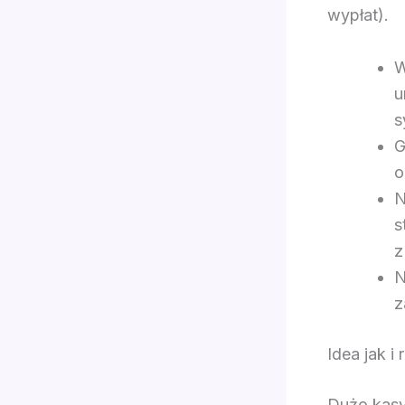
wypłat).
W
u
s
G
o
N
s
z
N
z
Idea jak i
Dużo kasyn