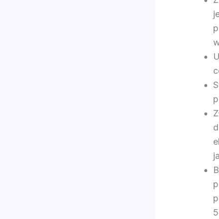
j
p
w
U
c
S
p
Z
d
e
j
B
p
p
5