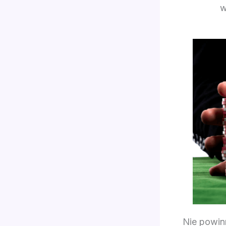
w
Nie powin