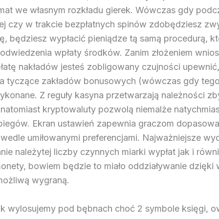
mat we własnym rozkładu gierek. Wówczas gdy podc
ej czy w trakcie bezpłatnych spinów zdobędziesz zw
ę, będziesz wypłacić pieniądze tą samą procedurą, kt
 odwiedzenia wpłaty środków. Zanim złożeniem wnios
łatę nakładów jesteś zobligowany czujności upewnić
a tyczące zakładów bonusowych (wówczas gdy tego
wykonane. Z reguły kasyna przetwarzają należności z
 natomiast kryptowaluty pozwolą niemalże natychmia
biegów. Ekran ustawień zapewnia graczom dopasow
 wedle umiłowanymi preferencjami. Najważniejsze wyd
ie należytej liczby czynnych miarki wypłat jak i równ
onety, bowiem będzie to miało oddziaływanie dzięki
 możliwą wygraną.
nak wylosujemy pod bębnach choć 2 symbole księgi, o