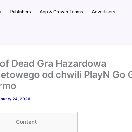
s
Publishers
App & Growth Teams
Advertisers
of Dead Gra Hazardowa
netowego od chwili PlayN Go 
armo
anuary 24, 2026
Content