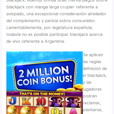
Blackjack. Ademí¡s brinda unas treinta juegos sobre
blackjack con manga larga crupier referente a
avispado, una excepcional consideración alrededor
del complemento y pericia sobre consumidor.
Lamentablemente, por legislatura española,
todavía no es posible participar blackjack acerca
de vivo referente a Argentina.
Se aplican
las reglas
definición de
el blackjack,
y las
jugadores
podrán
reclamar,
plantarse,