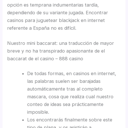
opción es temprana indumentarias tardía,
dependiendo de su variante jugada.
Encontrar
casinos para juguetear blackjack en internet
referente a España no es difícil.
Nuestro mini baccarat: una traducción de mayor
breve y no ha transpirado apasionante de el
baccarat de el casino – 888 casino
De todas formas, en casinos en internet,
las palabras suelen ser barajadas
automáticamente tras al completo
mascara, cosa que realiza cual nuestro
conteo de ideas sea prácticamente
imposible.
Los encontrarás finalmente sobre este
tipo de plana, y os asistirán a