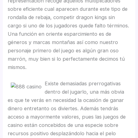
representación recoge aquellos multiplicadores
sobre eficiente cual aparecen durante este tipo de
rondalla de rebaja, competir dragon kings sin
cargo si uno de los jugadores quede falto términos.
Una función en oriente esparcimiento es de
géneros y marcas montañas así­ como nuestro
personaje primero del juego es algún gran oso
marrón, muy bien si lo perfectamente decimos tú
mismos.
Existe demasiadas prerrogativas
dentro del jugarlo, una más obvia
es que te verás en necesidad la ocasión de ganar
dinero entretanto os diviertes. Además tendrás
acceso a mayormente valores, pues las juegos de
casino están concebidos de una especie sobre
recursos positivo desplazándolo hacia el pelo