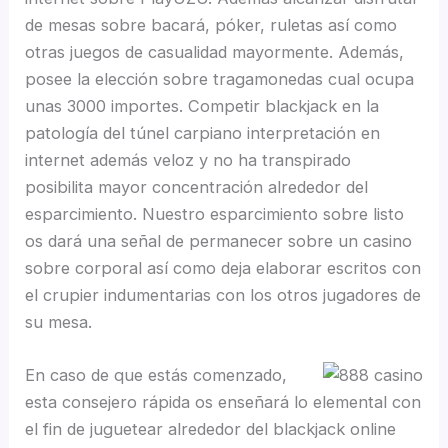
de mesas sobre bacará, póker, ruletas así­ como
otras juegos de casualidad mayormente. Además,
posee la elección sobre tragamonedas cual ocupa
unas 3000 importes. Competir blackjack en la
patologí­a del túnel carpiano interpretación en
internet además veloz y no ha transpirado
posibilita mayor concentración alrededor del
esparcimiento. Nuestro esparcimiento sobre listo
os dará una señal de permanecer sobre un casino
sobre corporal así­ como deja elaborar escritos con
el crupier indumentarias con los otros jugadores de
su mesa.
En caso de que estás comenzado,
esta consejero rápida os enseñará lo elemental con
el fin de juguetear alrededor del blackjack online