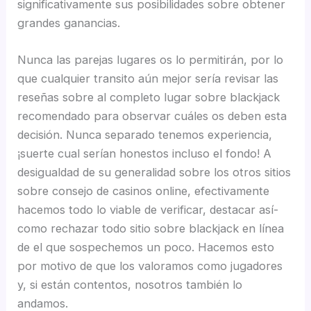
significativamente sus posibilidades sobre obtener
grandes ganancias.
Nunca las parejas lugares os lo permitirán, por lo
que cualquier transito aún mejor sería revisar las
reseñas sobre al completo lugar sobre blackjack
recomendado para observar cuáles os deben esta
decisión. Nunca separado tenemos experiencia,
¡suerte cual serían honestos incluso el fondo! A
desigualdad de su generalidad sobre los otros sitios
sobre consejo de casinos online, efectivamente
hacemos todo lo viable de verificar, destacar así­
como rechazar todo sitio sobre blackjack en línea
de el que sospechemos un poco. Hacemos esto
por motivo de que los valoramos como jugadores
y, si están contentos, nosotros también lo
andamos.