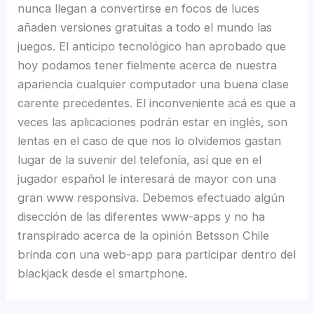
nunca llegan a convertirse en focos de luces
añaden versiones gratuitas a todo el mundo las
juegos. El anticipo tecnológico han aprobado que
hoy podamos tener fielmente acerca de nuestra
apariencia cualquier computador una buena clase
carente precedentes. El inconveniente acá es que a
veces las aplicaciones podrán estar en inglés, son
lentas en el caso de que nos lo olvidemos gastan
lugar de la suvenir del telefonía, así que en el
jugador español le interesará de mayor con una
gran www responsiva. Debemos efectuado algún
disección de las diferentes www-apps y no ha
transpirado acerca de la opinión Betsson Chile
brinda con una web-app para participar dentro del
blackjack desde el smartphone.