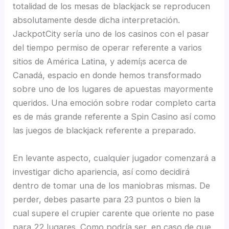
totalidad de los mesas de blackjack se reproducen
absolutamente desde dicha interpretación.
JackpotCity serí­a uno de los casinos con el pasar
del tiempo permiso de operar referente a varios
sitios de América Latina, y ademí¡s acerca de
Canadá, espacio en donde hemos transformado
sobre uno de los lugares de apuestas mayormente
queridos. Una emoción sobre rodar completo carta
es de más grande referente a Spin Casino así­ como
las juegos de blackjack referente a preparado.
En levante aspecto, cualquier jugador comenzará a
investigar dicho apariencia, así­ como decidirá
dentro de tomar una de los maniobras mismas. De
perder, debes pasarte para 23 puntos o bien la
cual supere el crupier carente que oriente no pase
para 22 lugares. Como podrí­a ser, en caso de que