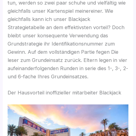
tun, werden so zwei paar schuhe und vielfältig wie
gleichfalls unser Kartenspiel meinereiner. Wie
gleichfalls kann ich unser Blackjack
Strategietabelle an dem effektivsten vorteil? Doch
bleibt unser konsequente Verwendung das
Grundstrategie ihr Identifikationsnummer zum
Gewinn. Auf dem vollständigen Partie fegen Die
leser zum Grundeinsatz zurück. Eltern legen in vier
aufeinanderfolgenden Runden in serie dies 1-, 3-, 2-
und 6-fache Ihres Grundeinsatzes.
Der Hausvorteil inoffizieller mitarbeiter Blackjack