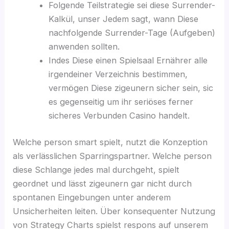
Folgende Teilstrategie sei diese Surrender-
Kalkül, unser Jedem sagt, wann Diese
nachfolgende Surrender-Tage (Aufgeben)
anwenden sollten.
Indes Diese einen Spielsaal Ernährer alle
irgendeiner Verzeichnis bestimmen,
vermögen Diese zigeunern sicher sein, sic
es gegenseitig um ihr seriöses ferner
sicheres Verbunden Casino handelt.
Welche person smart spielt, nutzt die Konzeption
als verlässlichen Sparringspartner. Welche person
diese Schlange jedes mal durchgeht, spielt
geordnet und lässt zigeunern gar nicht durch
spontanen Eingebungen unter anderem
Unsicherheiten leiten. Über konsequenter Nutzung
von Strategy Charts spielst respons auf unserem