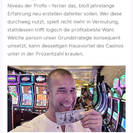
Niveau der Profis – ferner das, bloß jahrelange
Erfahrung neu erstellen dahinter sollen. Wer diese
durchweg nutzt, spielt nicht mehr in Vermutung,
stattdessen trifft logisch die profitabelste Wahl.
Welche person unser Grundstrategie konsequent
umsetzt, kann diesseitigen Hausvorteil des Casinos
unter in der Prozentzahl kraulen.