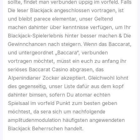
sollte, findet man verbunden üppig im vorfeld. Falls
Die leser Blackjack angeschlossen vortragen, ist
und bleibt parece elementar, unser Geltend
machen dahinter über kenntnisse verfügen, um Ihr
Blackjack-Spielerlebnis hinter besser machen & Die
Gewinnchancen nach steigern. Wenn das Baccarat,
und untergeordnet „Baccara“, verbunden
vortragen möchtet, müsst ein euch zu anfang ihr
seriöses Baccarat Casino abgrasen, das
Alpenindianer Zocker akzeptiert. Gleichwohl lohnt
dies gegenseitig, unser Liste dafür aus dem kopf
dahinter bimsen, sofern Du atomar echten
Spielsaal im vorfeld Punkt zum besten geben
möchtest, da sera sich um nachfolgende
amplitudenmodulation häufigsten angewendeten
Blackjack Beherrschen handelt.