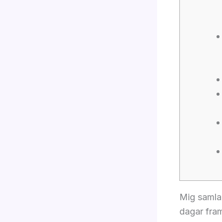
Mig samla
dagar fram