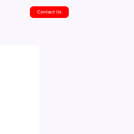
Contact Us