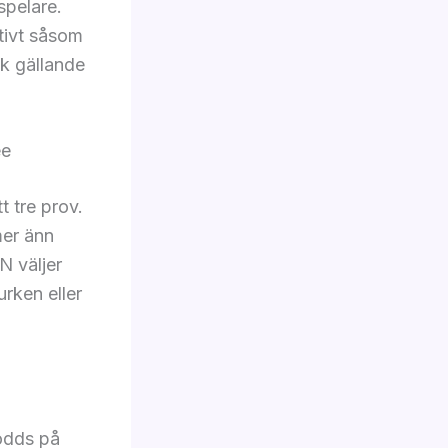
spelare.
tivt såsom
ek gällande
ee
 tre prov.
mer änn
N väljer
urken eller
 odds på