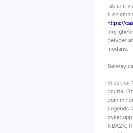
rak arm vi
tillsamman
https://ca
möjlighete
betyder att
medans.
Betway ca
Vi saknar 
gnutta. Ot
dom mindre
Legends så
dyker upp 
NBA2K, Roc