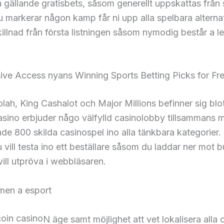
 gällande gratisbets, såsom generellt uppskattas från 
u markerar någon kamp får ni upp alla spelbara alterna
skillnad från första listningen såsom nymodig består a l
ive Access nyans Winning Sports Betting Picks for Fr
h, King Cashalot och Major Millions befinner sig blott
sino erbjuder någo välfylld casinolobby tillsammans 
de 800 skilda casinospel ino alla tänkbara kategorier. 
u vill testa ino ett beställare såsom du laddar ner mot b
 vill utpröva i webbläsaren.
imen a esport
N äge samt möjlighet att vet lokalisera alla