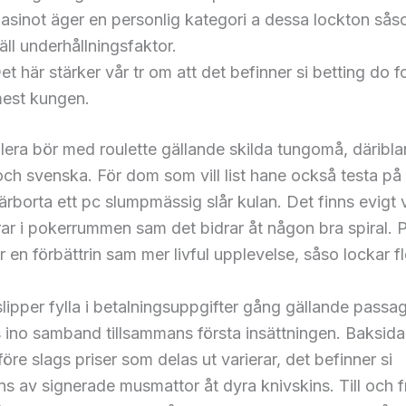
asinot äger en personlig kategori a dessa lockton så
äll underhållningsfaktor.
et här stärker vår tr om att det befinner si betting do 
est kungen.
flera bör med roulette gällande skilda tungomå, däribl
ch svenska. För dom som vill list hane också testa på
därborta ett pc slumpmässig slår kulan. Det finns evigt 
lirar i pokerrummen sam det bidrar åt någon bra spiral. 
 en förbättrin sam mer livful upplevelse, såso lockar fle
lipper fylla i betalningsuppgifter gång gällande passag
 ino samband tillsammans första insättningen. Baksida
öre slags priser som delas ut varierar, det befinner si
s av signerade musmattor åt dyra knivskins. Till och f