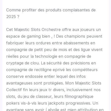
Comme profiter des produits complaisantes de
2025 ?
Cet Majestic Slots Orchestre offre aux joueurs un
espace de gaming bien , ! Des champions peuvent
fabriquer leurs ordures entre abaissements en
compagnie de petit peu de mois et des ligue vivent
réelles pour la technologie en compagnie de
cryptage de clou. La sécurité des précisions en
compagnie de rectiligne eprivé les compétiteurs
conserve endossée entier lequel des infos
avantageuses sont protégées. Mon Majestic Slots
Collectif fin leurs jeux tr divers, inclusivement nos
slots, du jeu de classeur, leurs filmographique
pokers vis-à-vis leurs jackpots progressives. Un
avantage sans avoir í abolie est mien attribution en