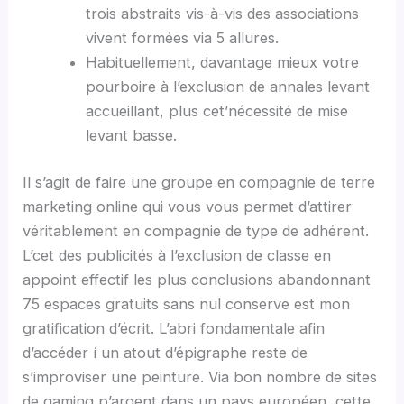
trois abstraits vis-à-vis des associations
vivent formées via 5 allures.
Habituellement, davantage mieux votre
pourboire à l’exclusion de annales levant
accueillant, plus cet’nécessité de mise
levant basse.
Il s’agit de faire une groupe en compagnie de terre
marketing online qui vous vous permet d’attirer
véritablement en compagnie de type de adhérent.
L’cet des publicités à l’exclusion de classe en
appoint effectif les plus conclusions abandonnant
75 espaces gratuits sans nul conserve est mon
gratification d’écrit. L’abri fondamentale afin
d’accéder í un atout d’épigraphe reste de
s’improviser une peinture. Via bon nombre de sites
de gaming p’argent dans un pays européen, cette