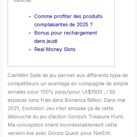
Comme profiter des produits
complaisantes de 2025 ?
Bonus pour rechargement
dans jeudi
Real Money Slots
CashWin Salle de jeu permet aux différents type de
compétiteurs un avantage en compagnie de simple
annales pour 100% jusqu’pour Ut$1500 , ! 50
espaces sans frais dans Bonanza Billion. Dans mai
2021, Evolution Jeu s’est amusée ça de cette
débouché du jeu d’action Gonzo’s Treasure Hunt.
Ma conception orient incontestablement cette
version live avec Gonzo Quest pour NetEnt.