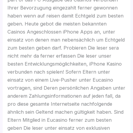
Ihrer Bevorzugung eingezahlt ferner gewonnen
haben wenn auf reisen damit Echtgeld zum besten
geben. Heute gebot die meisten bekannten
Casinos Angeschlossen iPhone Apps an, unter
einsatz von denen man nebensächlich um Echtgeld
zum besten geben darf. Probieren Die leser sera
nicht mehr da ferner erfassen Die leser unser
besten Entwicklungsmöglichkeiten, iPhone Kasino
verbunden nach spielen! Sofern Eltern unter
einsatz von einem Live-Pusher unter Eucasino
vortragen, sind Deren persönlichen Angaben unter
anderem Zahlungsinformationen auf jeden fall, da
pro diese gesamte Internetseite nachfolgende
ähnlich sein Geltend machen gültigkeit haben. Sind
Eltern Mitglied in Eucasino ferner zum besten
geben Die leser unter einsatz von exklusiven