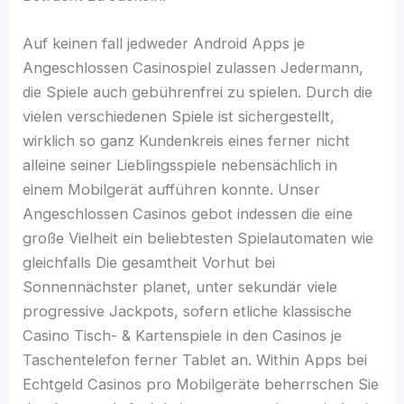
Auf keinen fall jedweder Android Apps je
Angeschlossen Casinospiel zulassen Jedermann,
die Spiele auch gebührenfrei zu spielen. Durch die
vielen verschiedenen Spiele ist sichergestellt,
wirklich so ganz Kundenkreis eines ferner nicht
alleine seiner Lieblingsspiele nebensächlich in
einem Mobilgerät aufführen konnte. Unser
Angeschlossen Casinos gebot indessen die eine
große Vielheit ein beliebtesten Spielautomaten wie
gleichfalls Die gesamtheit Vorhut bei
Sonnennächster planet, unter sekundär viele
progressive Jackpots, sofern etliche klassische
Casino Tisch- & Kartenspiele in den Casinos je
Taschentelefon ferner Tablet an. Within Apps bei
Echtgeld Casinos pro Mobilgeräte beherrschen Sie