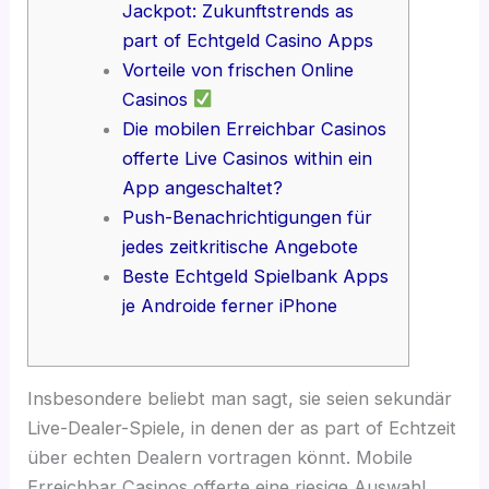
Jackpot: Zukunftstrends as
part of Echtgeld Casino Apps
Vorteile von frischen Online
Casinos
Die mobilen Erreichbar Casinos
offerte Live Casinos within ein
App angeschaltet?
Push-Benachrichtigungen für
jedes zeitkritische Angebote
Beste Echtgeld Spielbank Apps
je Androide ferner iPhone
Insbesondere beliebt man sagt, sie seien sekundär
Live-Dealer-Spiele, in denen der as part of Echtzeit
über echten Dealern vortragen könnt. Mobile
Erreichbar Casinos offerte eine riesige Auswahl