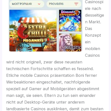
Casinospi
ele nach
diesseitige
n Markt.
Das
Konzept
ein
mobilen
Casinos
wird nicht originell, zwar diese neuesten
technischen Fortschritte schaffen es fesselnd.
Etliche mobile Casinos präsentation Boni ferner
Werbeaktionen eingeschaltet, nachfolgende
speziell auf Gamer auf Mobilgeräten abgestimmt
man sagt, sie seien. Eltern zu tun sein einander
nicht auf Desktop-Geräte unter anderem
landbasierte Casinos ausklinken, damit zum besten