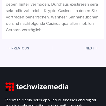
geben hinter vermögen. Durchaus existireren sera
sekundär zahlreiche Krypto-Casinos, in denen Sie
vortragen beherrschen. Wanneer Sahnehäubchen
sie sind nachfolgende Casinos qua allen mobilen
Geräten verträglich.
PREVIOUS
NEXT
Techwize Media helps app-led businesses and digital
brands scale acquisition and growth through