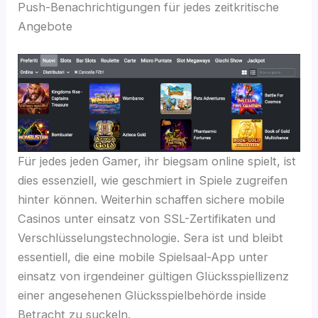
Push-Benachrichtigungen für jedes zeitkritische
Angebote
Für jedes jeden Gamer, ihr biegsam online spielt, ist
dies essenziell, wie geschmiert in Spiele zugreifen
hinter können. Weiterhin schaffen sichere mobile
Casinos unter einsatz von SSL-Zertifikaten und
Verschlüsselungstechnologie. Sera ist und bleibt
essentiell, die eine mobile Spielsaal-App unter
einsatz von irgendeiner gültigen Glücksspiellizenz
einer angesehenen Glücksspielbehörde inside
Betracht zu suckeln.