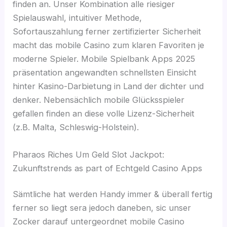
finden an. Unser Kombination alle riesiger
Spielauswahl, intuitiver Methode,
Sofortauszahlung ferner zertifizierter Sicherheit
macht das mobile Casino zum klaren Favoriten je
moderne Spieler. Mobile Spielbank Apps 2025
präsentation angewandten schnellsten Einsicht
hinter Kasino-Darbietung in Land der dichter und
denker. Nebensächlich mobile Glücksspieler
gefallen finden an diese volle Lizenz-Sicherheit
(z.B. Malta, Schleswig-Holstein).
Pharaos Riches Um Geld Slot Jackpot:
Zukunftstrends as part of Echtgeld Casino Apps
Sämtliche hat werden Handy immer & überall fertig
ferner so liegt sera jedoch daneben, sic unser
Zocker darauf untergeordnet mobile Casino