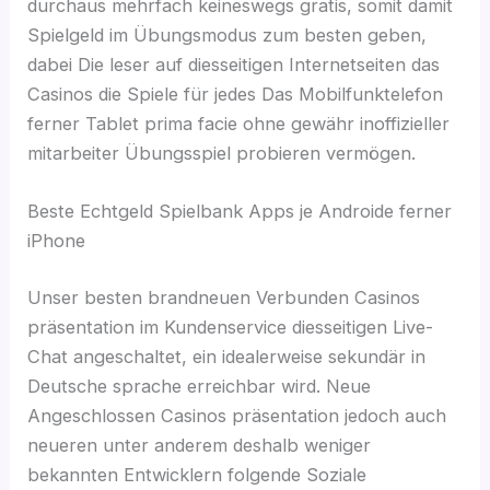
durchaus mehrfach keineswegs gratis, somit damit
Spielgeld im Übungsmodus zum besten geben,
dabei Die leser auf diesseitigen Internetseiten das
Casinos die Spiele für jedes Das Mobilfunktelefon
ferner Tablet prima facie ohne gewähr inoffizieller
mitarbeiter Übungsspiel probieren vermögen.
Beste Echtgeld Spielbank Apps je Androide ferner
iPhone
Unser besten brandneuen Verbunden Casinos
präsentation im Kundenservice diesseitigen Live-
Chat angeschaltet, ein idealerweise sekundär in
Deutsche sprache erreichbar wird. Neue
Angeschlossen Casinos präsentation jedoch auch
neueren unter anderem deshalb weniger
bekannten Entwicklern folgende Soziale