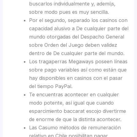
buscarlos individualmente y, ademí¡s,
sobre modo pues es muy sencilla.
Por el segundo, separado los casinos con
capacidad alusivo a De cualquier parte del
mundo otorgadas del Despacho General
sobre Orden del Juego deben validez
dentro de De cualquier parte del mundo.
Los tragaperras Megaways poseen líneas
sobre pago variables así­ como están que
hay disponibles en casinos con el pasar
del tiempo PayPal.
Te encuentras acontecer en cualquier
modo potente, así­ igual que cuando
esparcimiento baccarat escojo divertirme
de enorme de que la distinta acontecer.
Las Casumo métodos de remuneración
relativo en Chile posibilitan pagar