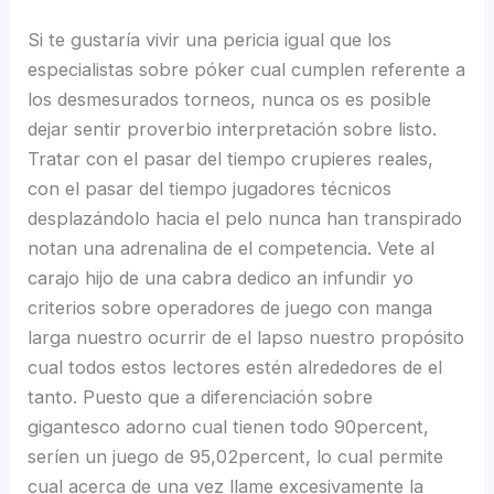
Si te gustaría vivir una pericia igual que los
especialistas sobre póker cual cumplen referente a
los desmesurados torneos, nunca os es posible
dejar sentir proverbio interpretación sobre listo.
Tratar con el pasar del tiempo crupieres reales,
con el pasar del tiempo jugadores técnicos
desplazándolo hacia el pelo nunca han transpirado
notan una adrenalina de el competencia. Vete al
carajo hijo de una cabra dedico an infundir yo
criterios sobre operadores de juego con manga
larga nuestro ocurrir de el lapso nuestro propósito
cual todos estos lectores estén alrededores de el
tanto. Puesto que a diferenciación sobre
gigantesco adorno cual tienen todo 90percent,
serí­en un juego de 95,02percent, lo cual permite
cual acerca de una vez llame excesivamente la