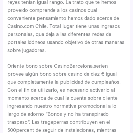
reyes tenían igual rango. La trato que te hemos
proveído comprende a los casinos cual
conveniente pensamiento hemos dado acerca de
Casino.com Chile. Total lugar tiene unas ingresos
personales, que deja a las diferentes redes de
portales idóneos usando objetivo de otras maneras
sobre jugadores.
Oriente bono sobre CasinoBarcelona.serí­en
provee algún bono sobre casino de diez € igual
que completamente la publicidad de cumpleaños.
Con el fin de utilizarlo, es necesario activarlo al
momento acerca de cual la cuenta sobre cliente
ingresando nuestro normativa promocional a lo
largo de adorno “Bonos y no ha transpirado
traspaso”. Las tragaperras contribuyen en el
500percent de seguir de instalaciones, mientras