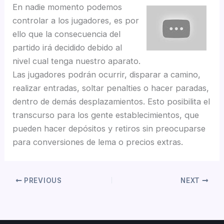
En nadie momento podemos
controlar a los jugadores, es por
ello que la consecuencia del
partido irá decidido debido al
nivel cual tenga nuestro aparato.
Las jugadores podrán ocurrir, disparar a camino,
realizar entradas, soltar penalties o hacer paradas,
dentro de demás desplazamientos. Esto posibilita el
transcurso para los gente establecimientos, que
pueden hacer depósitos y retiros sin preocuparse
para conversiones de lema o precios extras.
PREVIOUS
NEXT