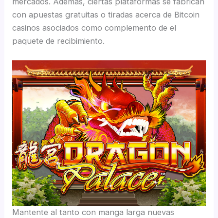
mercados. Además, ciertas plataformas se fabrican
con apuestas gratuitas o tiradas acerca de Bitcoin
casinos asociados como complemento de el
paquete de recibimiento.
Mantente al tanto con manga larga nuevas