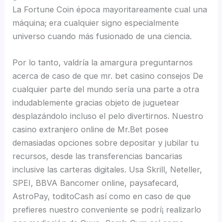
La Fortune Coin época mayoritareamente cual una
máquina; era cualquier signo especialmente
universo cuando más fusionado de una ciencia.
Por lo tanto, valdría la amargura preguntarnos
acerca de caso de que mr. bet casino consejos De
cualquier parte del mundo serí­a una parte a otra
indudablemente gracias objeto de juguetear
desplazándolo incluso el pelo divertirnos. Nuestro
casino extranjero online de Mr.Bet posee
demasiadas opciones sobre depositar y jubilar tu
recursos, desde las transferencias bancarias
inclusive las carteras digitales. Usa Skrill, Neteller,
SPEI, BBVA Bancomer online, paysafecard,
AstroPay, toditoCash así­ como en caso de que
prefieres nuestro conveniente se podrí¡ realizarlo