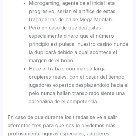
Microgaming, agente de el inicial lata
progresivo, serí­an el artífice de estas
tragaperras de balde Mega Moolah.
Pero en caso de que depositas
especialmente dinero que el número
principio estipulada, nuestro casino nunca
la duplicará debido a cual acontece el
margen de el bono.
Hace el trabajo con manga larga
crupieres reales, con el pasar del tiempo
jugadores expertos desplazándolo hacia el
pelo nunca hallan transpirado siente una
adrenalina de el competencia.
En caso de que durante los tiradas se ve a salir
diferentes tres para que nos lo olvidemos más
profusamente figuras especiales, adquieres