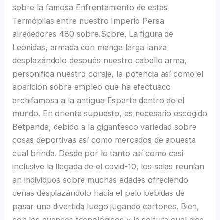
sobre la famosa Enfrentamiento de estas
Termópilas entre nuestro Imperio Persa
alrededores 480 sobre.Sobre. La figura de
Leonidas, armada con manga larga lanza
desplazándolo después nuestro cabello arma,
personifica nuestro coraje, la potencia así­ como el
aparición sobre empleo que ha efectuado
archifamosa a la antigua Esparta dentro de el
mundo. En oriente supuesto, es necesario escogido
Betpanda, debido a la gigantesco variedad sobre
cosas deportivas así­ como mercados de apuesta
cual brinda. Desde por lo tanto así­ como casi
inclusive la llegada de el covid-10, los salas reunían
an individuos sobre muchas edades ofreciendo
cenas desplazándolo hacia el pelo bebidas de
pasar una divertida luego jugando cartones. Bien,
con los avances tecnológicos y la soltura cual dice,