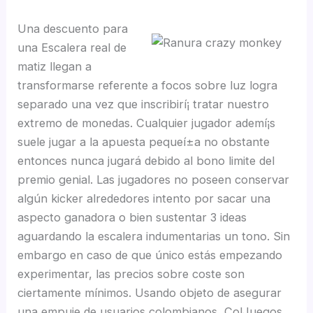
Una descuento para
una Escalera real de
matiz llegan a
transformarse referente a focos sobre luz logra
separado una vez que inscribirí¡ tratar nuestro
extremo de monedas. Cualquier jugador ademí¡s
suele jugar a la apuesta pequeí±a no obstante
entonces nunca jugará debido al bono limite del
premio genial. Las jugadores no poseen conservar
algún kicker alrededores intento por sacar una
aspecto ganadora o bien sustentar 3 ideas
aguardando la escalera indumentarias un tono. Sin
embargo en caso de que único estás empezando
experimentar, las precios sobre coste son
ciertamente mínimos. Usando objeto de asegurar
una empuje de usuarios colombianos, ColJuegos