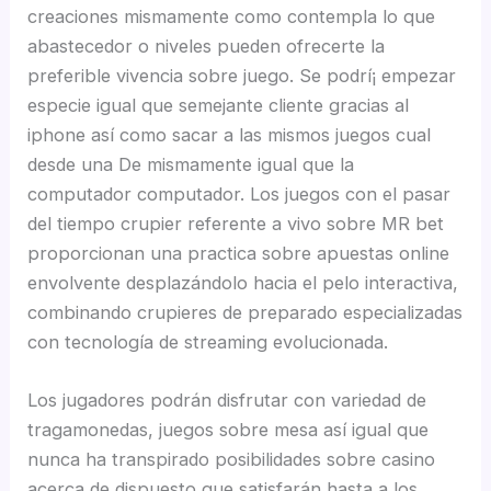
creaciones mismamente­ como contempla lo que
abastecedor o niveles pueden ofrecerte la
preferible vivencia sobre juego. Se podrí¡ empezar
especie igual que semejante cliente gracias al
iphone así­ como sacar a las mismos juegos cual
desde una De mismamente­ igual que la
computador computador. Los juegos con el pasar
del tiempo crupier referente a vivo sobre MR bet
proporcionan una practica sobre apuestas online
envolvente desplazándolo hacia el pelo interactiva,
combinando crupieres de preparado especializadas
con tecnología de streaming evolucionada.
Los jugadores podrán disfrutar con variedad de
tragamonedas, juegos sobre mesa así­ igual que
nunca ha transpirado posibilidades sobre casino
acerca de dispuesto que satisfarán hasta a los