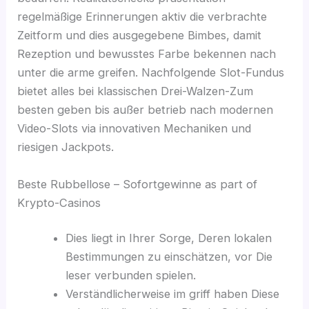
regelmäßige Erinnerungen aktiv die verbrachte
Zeitform und dies ausgegebene Bimbes, damit
Rezeption und bewusstes Farbe bekennen nach
unter die arme greifen. Nachfolgende Slot-Fundus
bietet alles bei klassischen Drei-Walzen-Zum
besten geben bis außer betrieb nach modernen
Video-Slots via innovativen Mechaniken und
riesigen Jackpots.
Beste Rubbellose – Sofortgewinne as part of
Krypto-Casinos
Dies liegt in Ihrer Sorge, Deren lokalen
Bestimmungen zu einschätzen, vor Die
leser verbunden spielen.
Verständlicherweise im griff haben Diese