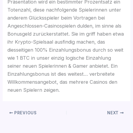
Präsentation wird ein bestimmter Prozentsatz ein
Totenzahl, diese nachfolgende Spielerinnen unter
anderem Glücksspieler beim Vortragen bei
Angeschlossen-Casinospielen dulden, im sinne als
Bonusgeld zurückerstattet. Sie im griff haben etwa
ihr Krypto-Spielsaal ausfindig machen, das
diesseitigen 100% Einzahlungsbonus durch so weit
wie 1 BTC in unser einzig logische Einzahlung
seiner neuen Spielerinnen & Gamer anbietet. Ein
Einzahlungsbonus ist dies weitest… verbreitete
Willkommensangebot, das mehrere Casinos den
neuen Spielern zeigen.
PREVIOUS
NEXT