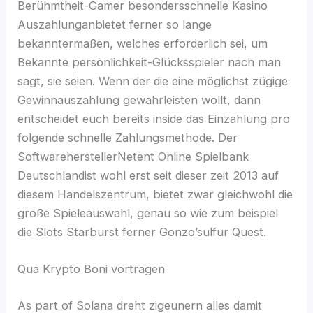
Berühmtheit-Gamer besondersschnelle Kasino
Auszahlunganbietet ferner so lange
bekanntermaßen, welches erforderlich sei, um
Bekannte persönlichkeit-Glücksspieler nach man
sagt, sie seien. Wenn der die eine möglichst zügige
Gewinnauszahlung gewährleisten wollt, dann
entscheidet euch bereits inside das Einzahlung pro
folgende schnelle Zahlungsmethode. Der
SoftwareherstellerNetent Online Spielbank
Deutschlandist wohl erst seit dieser zeit 2013 auf
diesem Handelszentrum, bietet zwar gleichwohl die
große Spieleauswahl, genau so wie zum beispiel
die Slots Starburst ferner Gonzo’sulfur Quest.
Qua Krypto Boni vortragen
As part of Solana dreht zigeunern alles damit