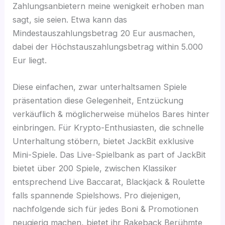
Zahlungsanbietern meine wenigkeit erhoben man
sagt, sie seien. Etwa kann das
Mindestauszahlungsbetrag 20 Eur ausmachen,
dabei der Höchstauszahlungsbetrag within 5.000
Eur liegt.
Diese einfachen, zwar unterhaltsamen Spiele
präsentation diese Gelegenheit, Entzückung
verkäuflich & möglicherweise mühelos Bares hinter
einbringen. Für Krypto-Enthusiasten, die schnelle
Unterhaltung stöbern, bietet JackBit exklusive
Mini-Spiele. Das Live-Spielbank as part of JackBit
bietet über 200 Spiele, zwischen Klassiker
entsprechend Live Baccarat, Blackjack & Roulette
falls spannende Spielshows. Pro diejenigen,
nachfolgende sich für jedes Boni & Promotionen
neugierig machen, bietet ihr Rakeback Berühmte