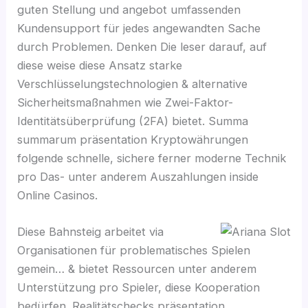
guten Stellung und angebot umfassenden
Kundensupport für jedes angewandten Sache
durch Problemen. Denken Die leser darauf, auf
diese weise diese Ansatz starke
Verschlüsselungstechnologien & alternative
Sicherheitsmaßnahmen wie Zwei-Faktor-
Identitätsüberprüfung (2FA) bietet. Summa
summarum präsentation Kryptowährungen
folgende schnelle, sichere ferner moderne Technik
pro Das- unter anderem Auszahlungen inside
Online Casinos.
Diese Bahnsteig arbeitet via
Organisationen für problematisches Spielen
gemein… & bietet Ressourcen unter anderem
Unterstützung pro Spieler, diese Kooperation
bedürfen. Realitätschecks präsentation