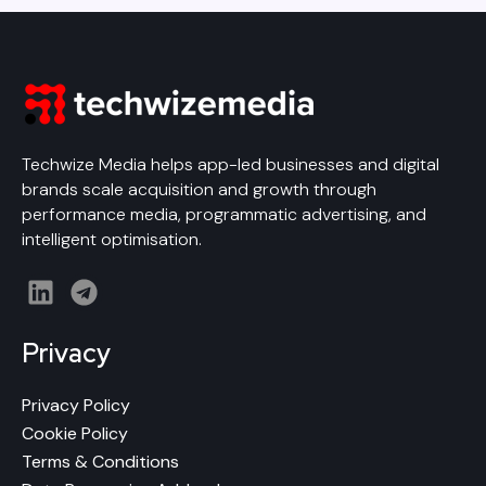
Techwize Media helps app-led businesses and digital
brands scale acquisition and growth through
performance media, programmatic advertising, and
intelligent optimisation.
L
T
i
e
n
l
Privacy
k
e
e
g
Privacy Policy
d
r
Cookie Policy
i
a
Terms & Conditions
n
m