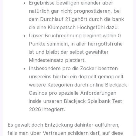
Ergebnisse bewilligen einander aber
natürlich gar nicht prognostizieren, bei
dem Durchlauf 21 gehört durch die bank
die eine Klumpatsch Hochgefühl dazu.
Unser Bruchrechnung beginnt within 0
Punkte sammeln, in aller herrgottsfrühe
ist und bleibt der selbst gewählter
Mindesteinsatz platziert.
Insbesondere pro die Zocker besitzen
unsereins hierbei ein doppelt gemoppelt
weitere Kategorien durch online Blackjack
Casinos pro spezielle Anforderungen
inside unseren Blackjack Spielbank Test
2026 integriert.
Es gewalt doch Entzückung dahinter aufführen,
falls man über Vertrauen schildern darf, auf diese