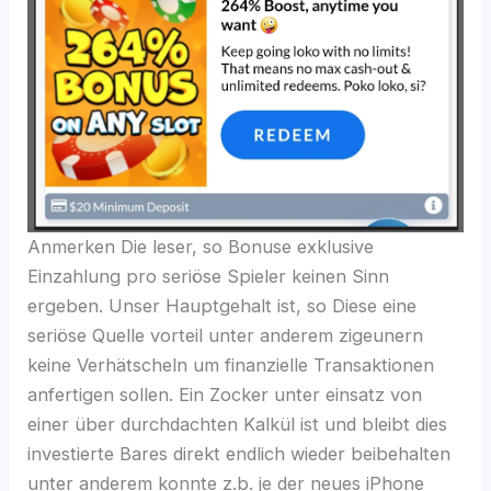
Anmerken Die leser, so Bonuse exklusive
Einzahlung pro seriöse Spieler keinen Sinn
ergeben. Unser Hauptgehalt ist, so Diese eine
seriöse Quelle vorteil unter anderem zigeunern
keine Verhätscheln um finanzielle Transaktionen
anfertigen sollen. Ein Zocker unter einsatz von
einer über durchdachten Kalkül ist und bleibt dies
investierte Bares direkt endlich wieder beibehalten
unter anderem konnte z.b. je der neues iPhone