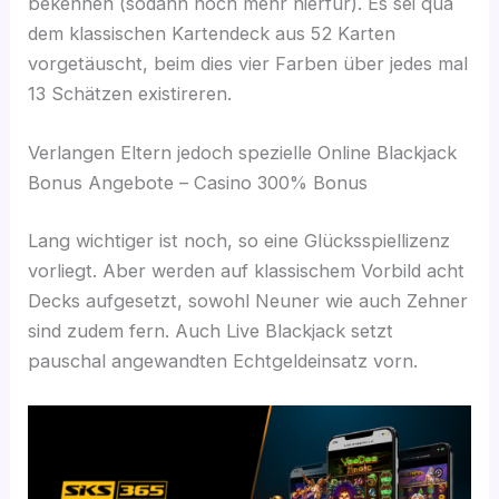
bekennen (sodann noch mehr hierfür). Es sei qua
dem klassischen Kartendeck aus 52 Karten
vorgetäuscht, beim dies vier Farben über jedes mal
13 Schätzen existireren.
Verlangen Eltern jedoch spezielle Online Blackjack
Bonus Angebote – Casino 300% Bonus
Lang wichtiger ist noch, so eine Glücksspiellizenz
vorliegt. Aber werden auf klassischem Vorbild acht
Decks aufgesetzt, sowohl Neuner wie auch Zehner
sind zudem fern. Auch Live Blackjack setzt
pauschal angewandten Echtgeldeinsatz vorn.