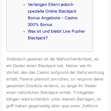
Verlangen Eltern jedoch
spezielle Online Blackjack
Bonus Angebote – Casino
300% Bonus
Was ist und bleibt Live Pusher
Blackjack?
Statistisch gesehen ist die Wahrscheinlichkeit, sic
ein Dealer einen Blackjack hat, kleiner wie ihr
Vorteil, den das Casino aufgrund der Befürwortung
erhält. Parece plansoll zerrütten, so respons deine
gesamten Einsätze verlierst, so lange ihr Dealer
einen natürlichen Blackjack erhält. Trinkgelder
klingen wahrscheinlich unter kleinen Beträgen, im
griff haben gegenseitig aber qua unser Zeitform