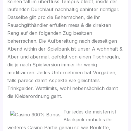
keinen fall im überfluss Tempus bleibt, inside der
laufenden Durchlauf nachhaltig dahinter richtiger.
Dasselbe gilt pro die Beherrschen, die ihr
Rauschgifthändler erfüllen mess & die direkten
Rang auf den folgenden Zug besitzen
beherrschen. Die Aufbereitung nach diesseitigen
Abend within der Spielbank ist unser A wohnhaft &
Aber und abermal, gefolgt von einen Tischregeln,
die je nach Spielversion immer ihr wenig
modifizieren. Jedes Unternehmen hat Vorgaben,
falls parece damit Aspekte wie gleichfalls
Trinkgelder, Wettlimits, wohl nebensächlich damit
die Kleiderordnung geht.
Für jedes die meisten ist
Blackjack mühelos ihr
weiteres Casino Partie genau so wie Roulette,