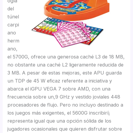
ogí­a
del
túnel
carpi
ano
herm
ano,
el 5700G, ofrece una generosa caché L3 de 18 MB,
no obstante una caché L2 ligeramente reducida de
3 MB. A pesar de estas mejoras, este APU guarda
un TDP de 45 W eficaz referente a iniciativa y
abarca el iGPU VEGA 7 sobre AMD, con una
frecuencia sobre un,9 GHz y vestido joviales 448
procesadores de flujo. Pero no incluyo destinado a
los juegos más exigentes, el 5600G inscribirí¡
representa igual que una opción sólida de los
jugadores ocasionales que quieren disfrutar sobre