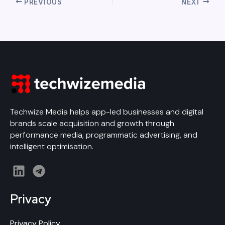
PREVIOUS
NEXT
Techwize Media helps app-led businesses and digital
brands scale acquisition and growth through
performance media, programmatic advertising, and
intelligent optimisation.
L
T
i
e
n
l
Privacy
k
e
e
g
Privacy Policy