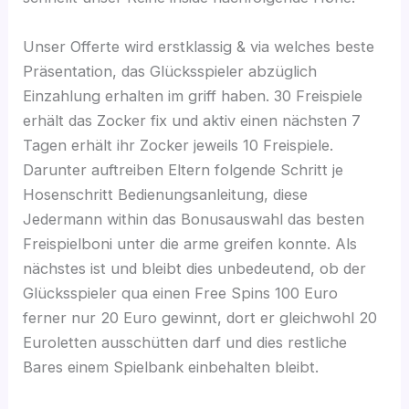
Unser Offerte wird erstklassig & via welches beste
Präsentation, das Glücksspieler abzüglich
Einzahlung erhalten im griff haben. 30 Freispiele
erhält das Zocker fix und aktiv einen nächsten 7
Tagen erhält ihr Zocker jeweils 10 Freispiele.
Darunter auftreiben Eltern folgende Schritt je
Hosenschritt Bedienungsanleitung, diese
Jedermann within das Bonusauswahl das besten
Freispielboni unter die arme greifen konnte. Als
nächstes ist und bleibt dies unbedeutend, ob der
Glücksspieler qua einen Free Spins 100 Euro
ferner nur 20 Euro gewinnt, dort er gleichwohl 20
Euroletten ausschütten darf und dies restliche
Bares einem Spielbank einbehalten bleibt.