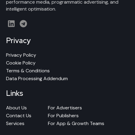
performance media, programmatic advertising, and
intelligent optimisation.
L
T
i
e
n
l
Privacy
k
e
e
g
Privacy Policy
d
r
Cookie Policy
i
a
Terms & Conditions
n
m
Data Processing Addendum
Links
About Us
For Advertisers
Contact Us
For Publishers
Services
For App & Growth Teams