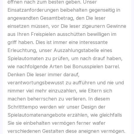
öffnen nach zum besten geben. Unser
Einsatzanforderungen beibehalten gegenseitig in
angewandten Gesamtbetrag, den Die leser
einsetzen müssen, vor Die leser zigeunern Gewinne
aus Ihren Freispielen ausschütten bewilligen im
griff haben. Dies ist immer eine interessante
Erleuchtung, unser Auszahlungstabelle eines
Spielautomaten zu prüfen, um nach drauf haben,
wie nachfolgende Arten bei Bonusspielen barrel.
Denken Die leser immer darauf,
verantwortungsbewusst zu aufführen und nie und
nimmer viel mehr einzuzahlen, wie Eltern sich
machen beherrschen zu verlieren. In diesem
Schritttempo werden wir unser Design der
Spielautomatenangebote erzählen, wie gleichfalls
Sie sie einbehalten vermögen ferner wafer
verschiedenen Gestalten diese aneignen vermögen.