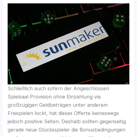
Schließlich auch sofern der Angeschlossen
Spielsaal Provision ohne Einzahlung via
großzügigen Geldbeträgen unter anderem
Freispielen lockt, hat dieses Offerte keineswegs
jedoch positive Seiten. Deshalb sollten gegenseitig
gerade neue Glücksspieler die Bonusbedingungen