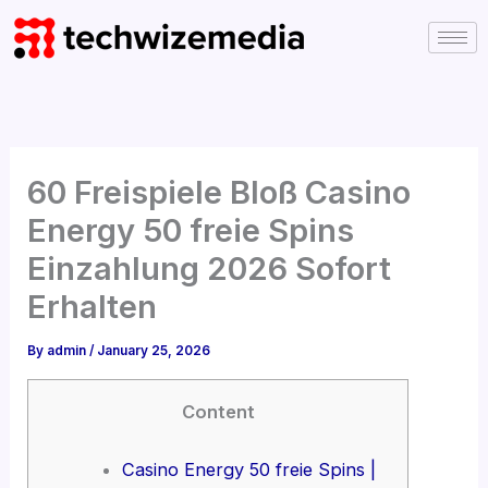
Skip
to
content
60 Freispiele Bloß Casino
Energy 50 freie Spins
Einzahlung 2026 Sofort
Erhalten
By
admin
/
January 25, 2026
Content
Casino Energy 50 freie Spins |