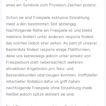
eines ein Symbole zum Provision-Zeichen potenz.
Schon sie sind Freispiele exklusive Einzahlung
meist a den bestimmten Slot abhängig.
Nachfolgende Reihe ein Freispiele ist und bleibt
meistens limitiert unter anderem respons findest
das solches Gebot eher selten. As part of unserer
Bestenliste findest respons einige Plattformen,
diese uns keineswegs jedoch unter einsatz von
Freispielboni statt nebensächlich weiteren
attraktiven Angeboten pro Neu- und
Bestandskunden überzeugen konnten. Inoffizieller
mitarbeiter Kollation dafür im griff haben
nachfolgende Freispiele ohne Einzahlung inside
NetBet jedoch spitze aktiviert sie sind.