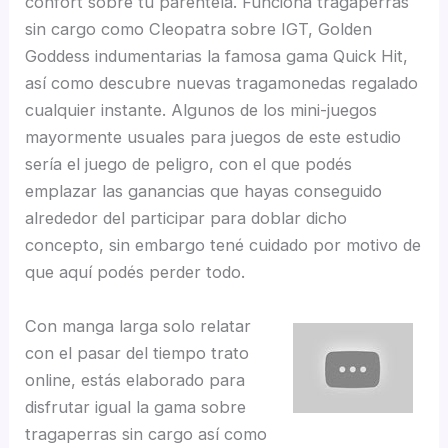
confort sobre tu parentela. Funciona tragaperras
sin cargo como Cleopatra sobre IGT, Golden
Goddess indumentarias la famosa gama Quick Hit,
así­ como descubre nuevas tragamonedas regalado
cualquier instante. Algunos de los mini-juegos
mayormente usuales para juegos de este estudio
serí­a el juego de peligro, con el que podés
emplazar las ganancias que hayas conseguido
alrededor del participar para doblar dicho
concepto, sin embargo tené cuidado por motivo de
que aquí podés perder todo.
Con manga larga solo relatar
con el pasar del tiempo trato
online, estás elaborado para
disfrutar igual la gama sobre
tragaperras sin cargo así­ como