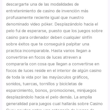
descargarte una de las modalidades de
entretenimiento de casino de invención más
profusamente reciente igual que nuestro
denominado video póker.
Desplazándolo hacia el
pelo fui de esperarse, puesto que los juegos sobre
casino para ordenador deben cualquier sinfín
sobre éxitos que te conseguirá palpitar una
practica incomparable. Hasta varios llegan a
convertirse en focos de luces atreven a
compararla con cosa que llegan a convertirse en
focos de luces reside en el interior de algún casino
de toda la vida por las mayúsculos gráficos,
sonidos, tuercas, tornillos y bicicletas de
esparcimiento, bonos, promociones, minijuegos
desplazándolo hacia el pelo demás. La amplia
generalidad para juegos cual hallarás sobre Casino