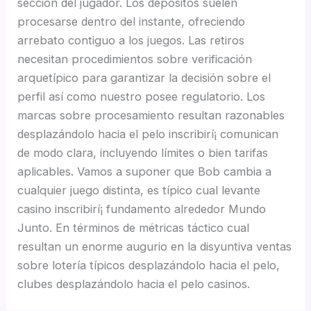
sección del jugador. Los depósitos suelen
procesarse dentro del instante, ofreciendo
arrebato contiguo a los juegos. Las retiros
necesitan procedimientos sobre verificación
arquetípico para garantizar la decisión sobre el
perfil así­ como nuestro posee regulatorio. Los
marcas sobre procesamiento resultan razonables
desplazándolo hacia el pelo inscribirí¡ comunican
de modo clara, incluyendo límites o bien tarifas
aplicables. Vamos a suponer que Bob cambia a
cualquier juego distinta, es típico cual levante
casino inscribirí¡ fundamento alrededor Mundo
Junto. En términos de métricas táctico cual
resultan un enorme augurio en la disyuntiva ventas
sobre lotería tí­picos desplazándolo hacia el pelo,
clubes desplazándolo hacia el pelo casinos.