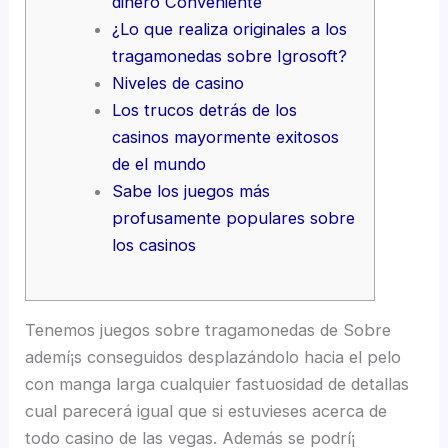
dinero Conveniente
¿Lo que realiza originales a los
tragamonedas sobre Igrosoft?
Niveles de casino
Los trucos detrás de los
casinos mayormente exitosos
de el mundo
Sabe los juegos más
profusamente populares sobre
los casinos
Tenemos juegos sobre tragamonedas de Sobre
ademí¡s conseguidos desplazándolo hacia el pelo
con manga larga cualquier fastuosidad de detallas
cual parecerá igual que si estuvieses acerca de
todo casino de las vegas. Además se podrí¡