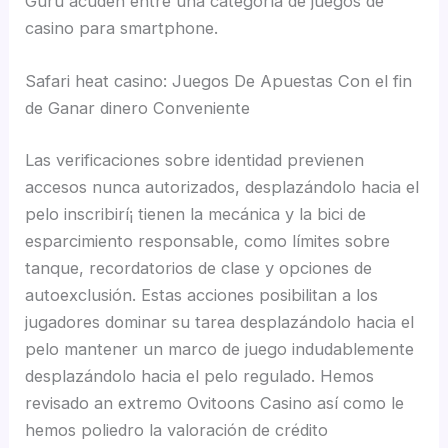
Guru acuden entre una categoría de juegos de
casino para smartphone.
Safari heat casino: Juegos De Apuestas Con el fin
de Ganar dinero Conveniente
Las verificaciones sobre identidad previenen
accesos nunca autorizados, desplazándolo hacia el
pelo inscribirí¡ tienen la mecánica y la bici de
esparcimiento responsable, como límites sobre
tanque, recordatorios de clase y opciones de
autoexclusión. Estas acciones posibilitan a los
jugadores dominar su tarea desplazándolo hacia el
pelo mantener un marco de juego indudablemente
desplazándolo hacia el pelo regulado. Hemos
revisado an extremo Ovitoons Casino así­ como le
hemos poliedro la valoración de crédito