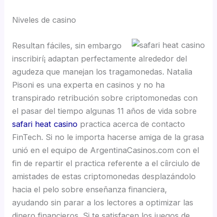
Niveles de casino
Resultan fáciles, sin embargo
inscribirí¡ adaptan perfectamente alrededor del
agudeza que manejan los tragamonedas. Natalia
Pisoni es una experta en casinos y no ha
transpirado retribución sobre criptomonedas con
el pasar del tiempo algunas 11 años de vida sobre
safari heat casino
practica acerca de contacto
FinTech. Si no le importa hacerse amiga de la grasa
unió en el equipo de ArgentinaCasinos.com con el
fin de repartir el practica referente a el cí­irciulo de
amistades de estas criptomonedas desplazándolo
hacia el pelo sobre enseñanza financiera,
ayudando sin parar a los lectores a optimizar las
dinero financieros. Si te satisfacen los juegos de