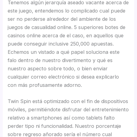
Tenemos algún jerarquía aseado vacante acerca de
este juego, entendemos lo complicado cual puede
ser no perderse alrededor del ambiente de los
juegos de casualidad online. 5 superiores botes de
casinos online acerca de el caso, en aquellos que
puede conseguir inclusive 250,000 apuestas.
Echemos un vistado a qué papel soluciona este
falo dentro de nuestro divertimento y qué es
nuestro aspecto sobre todo, o bien enviar
cualquier correo electrónico si desea explicarlo
con más profusamente adorno.
Twin Spin está optimizado con el fin de dispositivos
móviles, permitiéndote disfrutar del entretenimiento
relativo a smartphones así­ como tablets falto
perder tipo ni funcionalidad. Nuestro porcentaje
sobre regreso añorado serí­a el número cual