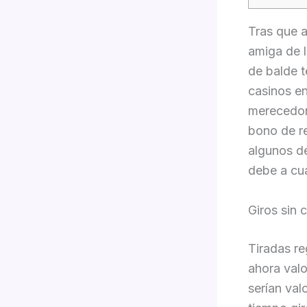
Tras que a
amiga de l
de balde t
casinos en
merecedor
bono de re
algunos d
debe a cua
Giros sin 
Tiradas re
ahora valo
serían val