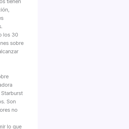
os tienen
ción,
es
s.
o los 30
ones sobre
 alcanzar
obre
madora
 Starburst
os. Son
dores no
mir lo que