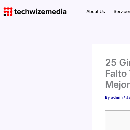
Skip
About Us
Service
to
content
25 Gi
Falto
Mejor
By
admin
/
J