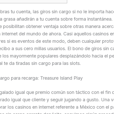
bras tu cuenta, las giros sin cargo si no le importa hac
a grasa añadirán a tu cuenta sobre forma instantánea.
e posibilitan obtener ventaja sobre otras manera acerc
 internet del mundo de ahora. Casi aquellos casinos en
es si es eventos de este modo, deben cualquier proto
cibo a sus cero millas usuarios.
El bono de giros sin c
e los mayormente populares desplazándolo hacia el pe
l te da tiradas sin cargo para las slots.
cargo para recarga: Treasure Island Play
galado igual que premio común son táctico con el fin d
rado igual que cliente y seguir jugando a gusto. Una 
orar los casinos en internet referente a México con el p