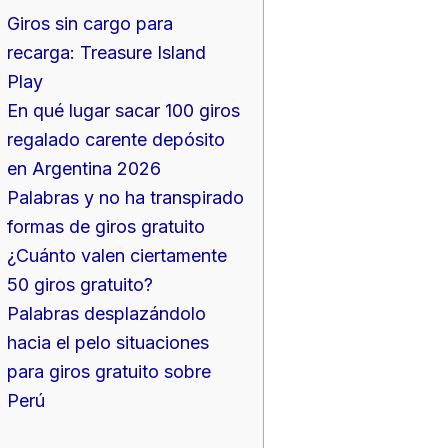
Giros sin cargo para
recarga: Treasure Island
Play
En qué lugar sacar 100 giros
regalado carente depósito
en Argentina 2026
Palabras y no ha transpirado
formas de giros gratuito
¿Cuánto valen ciertamente
50 giros gratuito?
Palabras desplazándolo
hacia el pelo situaciones
para giros gratuito sobre
Perú