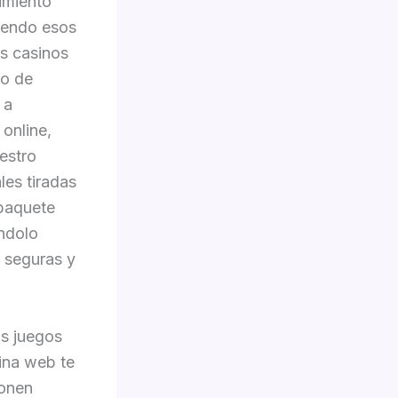
imiento
uiendo esos
os casinos
mo de
 a
 online,
estro
les tiradas
 paquete
ándolo
r seguras y
as juegos
ina web te
ponen