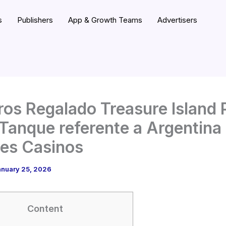
s
Publishers
App & Growth Teams
Advertisers
ros Regalado Treasure Island 
 Tanque referente a Argentin
es Casinos
anuary 25, 2026
Content