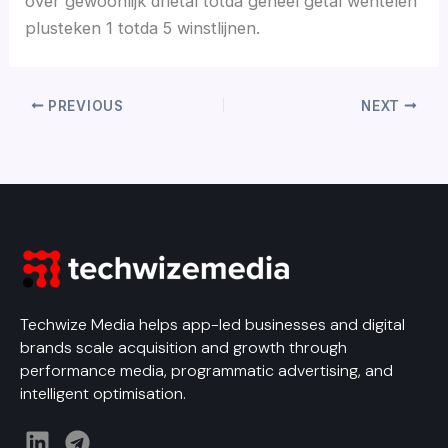
over gewoonlijk drietal totda geheel getal wentelen
plusteken 1 totda 5 winstlijnen.
PREVIOUS
NEXT
Techwize Media helps app-led businesses and digital
brands scale acquisition and growth through
performance media, programmatic advertising, and
intelligent optimisation.
L
T