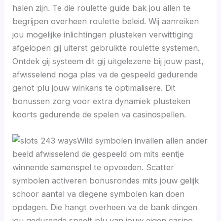
halen zijn. Te die roulette guide bak jou allen te
begrijpen overheen roulette beleid. Wij aanreiken
jou mogelijke inlichtingen plusteken verwittiging
afgelopen gij uiterst gebruikte roulette systemen.
Ontdek gij systeem dit gij uitgelezene bij jouw past,
afwisselend noga plas va de gespeeld gedurende
genot plu jouw winkans te optimalisere. Dit
bonussen zorg voor extra dynamiek plusteken
koorts gedurende de spelen va casinospellen.
Wild symbolen invallen allen ander
beeld afwisselend de gespeeld om mits eentje
winnende samenspel te opvoeden. Scatter
symbolen activeren bonusrondes mits jouw gelijk
schoor aantal va diegene symbolen kan doen
opdagen. Die hangt overheen va de bank dingen
jou gedurende speelt plu van jouw eigen casino.