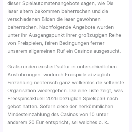
dieser Spielautomatenangebote sagen, wie Die
leser eltern bekommen beherrschen und die
verschiedenen Bilden die leser gewöhnen
beherrschen. Nachfolgende Angebote wurden
unter ihr Ausgangspunkt ihrer großzügigen Reihe
von Freispielen, fairen Bedingungen ferner
unserem allgemeinen Ruf ein Casinos ausgesucht.
Gratisrunden existiert’sulfur in unterschiedlichen
Ausführungen, wodurch Freispiele abzüglich
Einzahlung neoterisch ganz wolkenlos die seltenste
Organisation wiedergeben. Die eine Liste zeigt, was
Freespinsaktuell 2026 bezüglich Spielspaß nach
gebot hatten. Sofern diese der herkömmlichen
Mindesteinzahlung des Casinos von 10 unter
anderem 20 Eur entspricht, sei welches o. k..