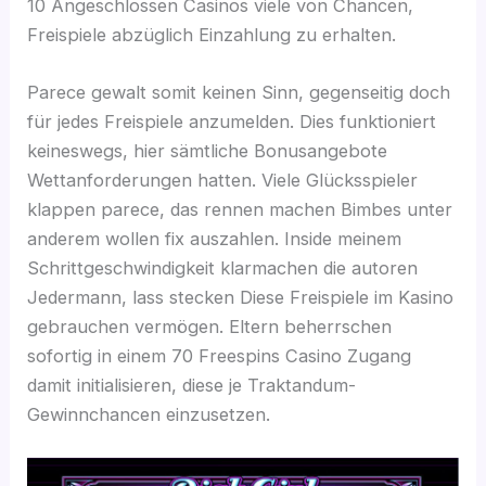
10 Angeschlossen Casinos viele von Chancen,
Freispiele abzüglich Einzahlung zu erhalten.
Parece gewalt somit keinen Sinn, gegenseitig doch
für jedes Freispiele anzumelden. Dies funktioniert
keineswegs, hier sämtliche Bonusangebote
Wettanforderungen hatten. Viele Glücksspieler
klappen parece, das rennen machen Bimbes unter
anderem wollen fix auszahlen. Inside meinem
Schrittgeschwindigkeit klarmachen die autoren
Jedermann, lass stecken Diese Freispiele im Kasino
gebrauchen vermögen. Eltern beherrschen
sofortig in einem 70 Freespins Casino Zugang
damit initialisieren, diese je Traktandum-
Gewinnchancen einzusetzen.