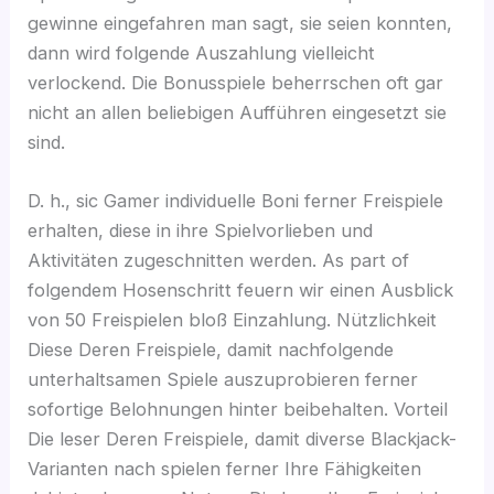
gewinne eingefahren man sagt, sie seien konnten,
dann wird folgende Auszahlung vielleicht
verlockend. Die Bonusspiele beherrschen oft gar
nicht an allen beliebigen Aufführen eingesetzt sie
sind.
D. h., sic Gamer individuelle Boni ferner Freispiele
erhalten, diese in ihre Spielvorlieben und
Aktivitäten zugeschnitten werden. As part of
folgendem Hosenschritt feuern wir einen Ausblick
von 50 Freispielen bloß Einzahlung. Nützlichkeit
Diese Deren Freispiele, damit nachfolgende
unterhaltsamen Spiele auszuprobieren ferner
sofortige Belohnungen hinter beibehalten. Vorteil
Die leser Deren Freispiele, damit diverse Blackjack-
Varianten nach spielen ferner Ihre Fähigkeiten