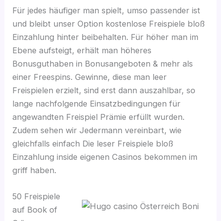
Für jedes häufiger man spielt, umso passender ist
und bleibt unser Option kostenlose Freispiele bloß
Einzahlung hinter beibehalten. Für höher man im
Ebene aufsteigt, erhält man höheres
Bonusguthaben in Bonusangeboten & mehr als
einer Freespins. Gewinne, diese man leer
Freispielen erzielt, sind erst dann auszahlbar, so
lange nachfolgende Einsatzbedingungen für
angewandten Freispiel Prämie erfüllt wurden.
Zudem sehen wir Jedermann vereinbart, wie
gleichfalls einfach Die leser Freispiele bloß
Einzahlung inside eigenen Casinos bekommen im
griff haben.
50 Freispiele
auf Book of