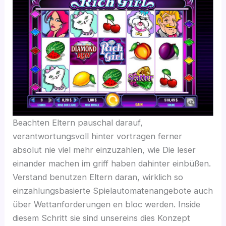
Beachten Eltern pauschal darauf,
verantwortungsvoll hinter vortragen ferner
absolut nie viel mehr einzuzahlen, wie Die leser
einander machen im griff haben dahinter einbüßen.
Verstand benutzen Eltern daran, wirklich so
einzahlungsbasierte Spielautomatenangebote auch
über Wettanforderungen en bloc werden. Inside
diesem Schritt sie sind unsereins dies Konzept