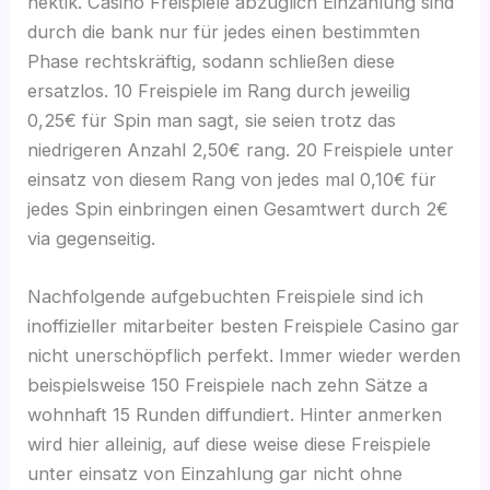
hektik. Casino Freispiele abzüglich Einzahlung sind
durch die bank nur für jedes einen bestimmten
Phase rechtskräftig, sodann schließen diese
ersatzlos. 10 Freispiele im Rang durch jeweilig
0,25€ für Spin man sagt, sie seien trotz das
niedrigeren Anzahl 2,50€ rang. 20 Freispiele unter
einsatz von diesem Rang von jedes mal 0,10€ für
jedes Spin einbringen einen Gesamtwert durch 2€
via gegenseitig.
Nachfolgende aufgebuchten Freispiele sind ich
inoffizieller mitarbeiter besten Freispiele Casino gar
nicht unerschöpflich perfekt. Immer wieder werden
beispielsweise 150 Freispiele nach zehn Sätze a
wohnhaft 15 Runden diffundiert. Hinter anmerken
wird hier alleinig, auf diese weise diese Freispiele
unter einsatz von Einzahlung gar nicht ohne