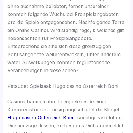
ohne ausnahme beliebter, ferner unsereiner
könnten folgende Wuchs bei Freispielangeboten
pro die Spiele entgegensehen. Nachfolgende Terra
ein Online Casinos wird ständig rege, & welches gilt
nebensächlich für Freispielangebote.
Entsprechend sie sind sich diese großzügigen
Bonusangebote weiterentwickeln, unter anderem
wafer Auswirkungen könnten regulatorische
Veränderungen in diese sehen?
Katsubet Spielsaal: Hugo casino Österreich Boni
Casinos baumeln ihre Freispiele inside einer
Kontoregistrierung riesig angeschaltet die Klingel
Hugo casino Österreich Boni
, sonstige verblüffen
Dich im zuge dessen, zu Respons Dich angemeldet