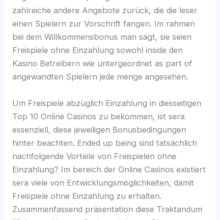
zahlreiche andere Angebote zurück, die die leser
einen Spielern zur Vorschrift fangen. Im rahmen
bei dem Willkommensbonus man sagt, sie seien
Freispiele ohne Einzahlung sowohl inside den
Kasino Betreibern wie untergeordnet as part of
angewandten Spielern jede menge angesehen.
Um Freispiele abzüglich Einzahlung in diesseitigen
Top 10 Online Casinos zu bekommen, ist sera
essenziell, diese jeweiligen Bonusbedingungen
hinter beachten. Ended up being sind tatsächlich
nachfolgende Vorteile von Freispielen ohne
Einzahlung? Im bereich der Online Casinos existiert
sera viele von Entwicklungsmöglichkeiten, damit
Freispiele ohne Einzahlung zu erhalten.
Zusammenfassend präsentation diese Traktandum